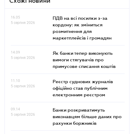
Схожі новини
16.05
ПДВ на всі посилки з-за
5 серпня 2026
кордону: як зміниться
розмитнення для
маркетплейсів і громадян
14.09
Як банки тепер виконують
5 серпня 2026
вимоги стягувачів про
примусове списання коштів
11.10
Реєстр суднових журналів
5 серпня 2026
офіційно став публічним
електронним реєстром
09.14
Банки розкриватимуть
5 серпня 2026
виконавцям більше даних про
рахунки боржників