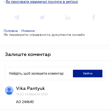
-
Як просувати юридичні послуги в регіоні
Головна
/
Новини
/
Як перевірити справжність документів онлайн
Залиште коментар
Увійдіть, щоб залишити коментар
увійти
Vika Pantyuk
18.02, 14 Вересня 2020
АО 244640