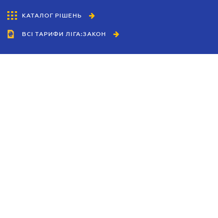
КАТАЛОГ РІШЕНЬ
ВСІ ТАРИФИ ЛІГА:ЗАКОН
Співробітництво
Агенти
Дилери
Політика конфіденційності
Умови використання сайту
Реклама
Блог
Новини компанії
Керівництва
Каталоги компаній
Теми в центрі уваги