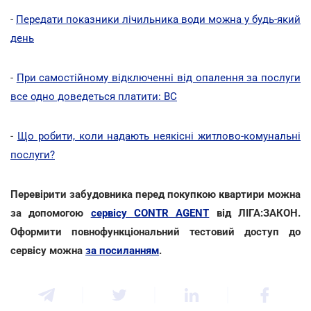
-
Передати показники лічильника води можна у будь-який
день
-
При самостійному відключенні від опалення за послуги
все одно доведеться платити: ВС
-
Що робити, коли надають неякісні житлово-комунальні
послуги?
Перевірити забудовника перед покупкою квартири можна
за допомогою
сервісу CONTR AGENT
від ЛІГА:ЗАКОН.
Оформити повнофункціональний тестовий доступ до
сервісу можна
за посиланням
.