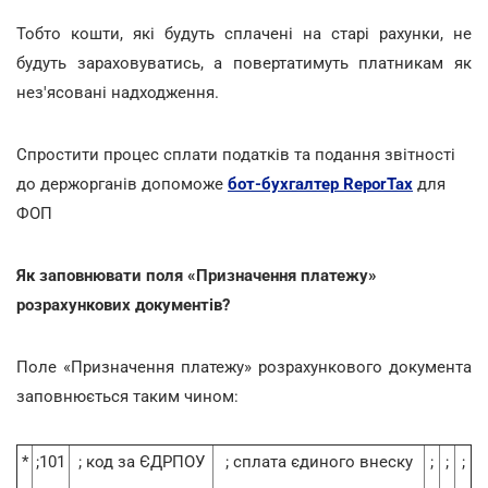
Тобто кошти, які будуть сплачені на старі рахунки, не
будуть зараховуватись, а повертатимуть платникам як
нез'ясовані надходження.
Спростити процес сплати податків та подання звітності
до держорганів допоможе
бот-бухгалтер ReporTax
для
ФОП
Як заповнювати поля «Призначення платежу»
розрахункових документів?
Поле «Призначення платежу» розрахункового документа
заповнюється таким чином:
*
;101
; код за ЄДРПОУ
; сплата єдиного внеску
;
;
;