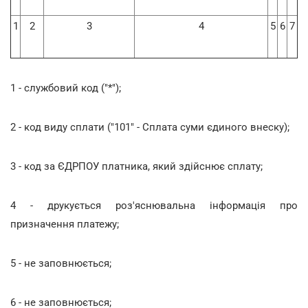
1
2
3
4
5
6
7
1 - службовий код ("*");
2 - код виду сплати ("101" - Сплата суми єдиного внеску);
3 - код за ЄДРПОУ платника, який здійснює сплату;
4 - друкується роз'яснювальна інформація про
призначення платежу;
5 - не заповнюється;
6 - не заповнюється;