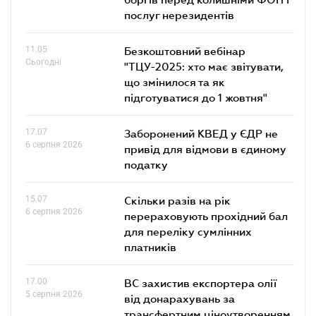
послуг нерезидентів
11.05
Безкоштовний вебінар
Сьогодні
"ТЦУ-2025: хто має звітувати,
що змінилося та як
підготуватися до 1 жовтня"
17.07
Заборонений КВЕД у ЄДР не
6 серпня 2026
привід для відмови в єдиному
податку
15.07
Скільки разів на рік
6 серпня 2026
перераховують прохідний бал
для переліку сумлінних
платників
17.00
ВС захистив експортера олії
5 серпня 2026
від донарахувань за
трансфертним ціноутворенням