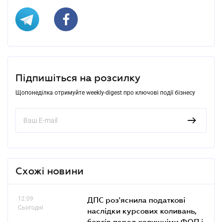
Підпишіться на розсилку
Щопонеділка отримуйте weekly-digest про ключові події бізнесу
Схожі новини
12.09
ДПС роз'яснила податкові
Сьогодні
наслідки курсових коливань,
боргів перед колишніми ФОП і