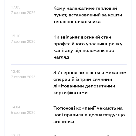
17.05
Кому належатиме тепловий
7 серпня 2026
пункт, встановлений за кошти
теплопостачальника
15.10
Чи звільняє воєнний стан
7 серпня 2026
професійного учасника ринку
капіталу від положень про
нагляд
13.40
З 7 серпня змінюється механізм
7 серпня 2026
операцій із тримісячними
лімітованими депозитними
сертифікатами
14.04
Тютюнові компанії чекають на
6 серпня 2026
нові правила відеонагляду: що
зміниться
13.13