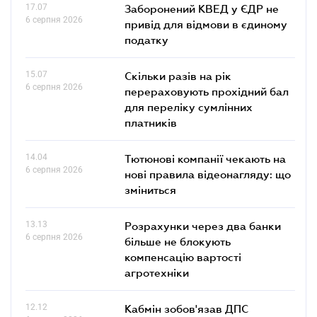
17.07
Заборонений КВЕД у ЄДР не
6 серпня 2026
привід для відмови в єдиному
податку
15.07
Скільки разів на рік
6 серпня 2026
перераховують прохідний бал
для переліку сумлінних
платників
14.04
Тютюнові компанії чекають на
6 серпня 2026
нові правила відеонагляду: що
зміниться
13.13
Розрахунки через два банки
6 серпня 2026
більше не блокують
компенсацію вартості
агротехніки
12.12
Кабмін зобов'язав ДПС