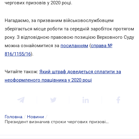
чергових призовів у 2020 році.
Нагадаємо, за призваним військовослужбовцем
зберігається місце роботи та середній заробіток протягом
року. З відповідною правовою позицією Верховного Суду
можна ознайомитися за
посиланням
(
справа №
816/1155/16
).
Читайте також:
Який штраф доведеться сплатити за
неоформленого працівника у 2020 році
Головна
/
Новини
/
Президент визначив строки чергових призовів в армію