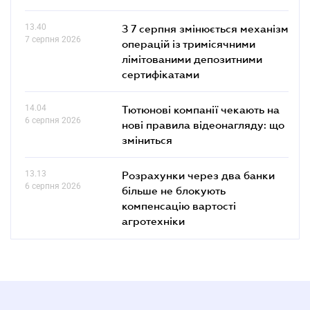
13.40
З 7 серпня змінюється механізм
7 серпня 2026
операцій із тримісячними
лімітованими депозитними
сертифікатами
14.04
Тютюнові компанії чекають на
6 серпня 2026
нові правила відеонагляду: що
зміниться
13.13
Розрахунки через два банки
6 серпня 2026
більше не блокують
компенсацію вартості
агротехніки