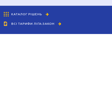
КАТАЛОГ РІШЕНЬ
ВСІ ТАРИФИ ЛІГА:ЗАКОН
Співробітництво
Агенти
Дилери
Політика конфіденційності
Умови використання сайту
Реклама
Блог
Новини компанії
Керівництва
Каталоги компаній