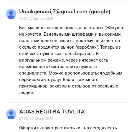
Urcukgenadij7@gmail.com (google)
18.21, 2 Квітня 2020
Без машины сегодня никак, а на старых "Жигулях"
не хочется. Банальными штрафами и высокими
налогами дело не решить, поэтому не известно
сколько продлится рынок "евроблях". Теперь из
этой ямы нужно как-то выбираться. В
виртуальном режиме, через интернет есть
возможность быстро найти нужного
специалиста. Можно воспользоваться удобным
сервисом автоуслуг Варта. Там много
пригонщиков, заказов и отзывов от реальных
людей.
ADAS REGITRA TUVLITA
07.00, 22 Січня 2020
Оформить пакет растаможки - на сегодня есть