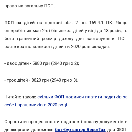
право на загальну ПСП.
ПСП на дітей
на підставі абз. 2 пп. 169.4.1 ПК. Якщо
співробітник має 2-х і більше за дітей у віці до 18 років, то
його граничний розмір доходу для застосування ПСП
росте кратно кількості дітей і в 2020 році складає:
- двоє дітей - 5880 грн (2940 грн х 2);
- троє дітей - 8820 грн (2940 грн х 3).
Читайте також:
скільки ФОП повинен платити податків за
себе і працівників в 2020 році
Спростити процес сплати податків і подачу документів в
держоргани допоможе
бот-бухгалтер ReporTax
для ФОП.