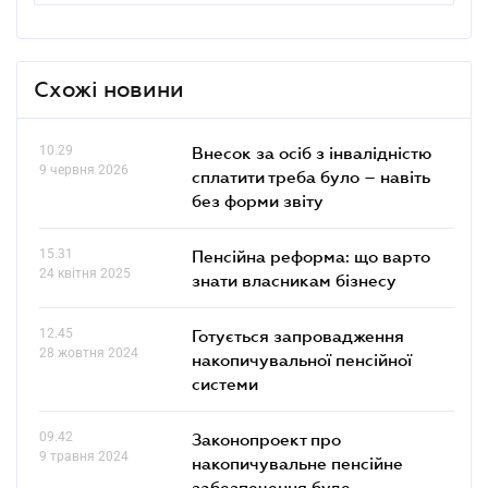
Схожі новини
10.29
Внесок за осіб з інвалідністю
9 червня 2026
сплатити треба було – навіть
без форми звіту
15.31
Пенсійна реформа: що варто
24 квітня 2025
знати власникам бізнесу
12.45
Готується запровадження
28 жовтня 2024
накопичувальної пенсійної
системи
09.42
Законопроект про
9 травня 2024
накопичувальне пенсійне
забезпечення буде