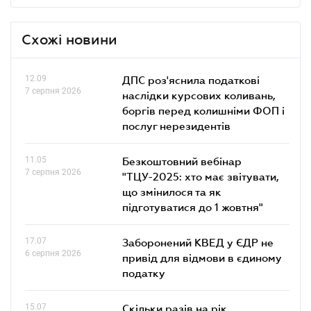
Схожі новини
12.09
ДПС роз'яснила податкові
7 серпня 2026
наслідки курсових коливань,
боргів перед колишніми ФОП і
послуг нерезидентів
11.05
Безкоштовний вебінар
7 серпня 2026
"ТЦУ-2025: хто має звітувати,
що змінилося та як
підготуватися до 1 жовтня"
17.07
Заборонений КВЕД у ЄДР не
6 серпня 2026
привід для відмови в єдиному
податку
15.07
Скільки разів на рік