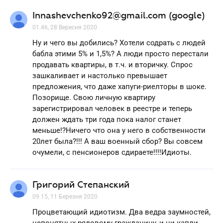
Innashevchenko92@gmail.com (google)
01.46, 28 Вересня 2020
Ну и чего вы добились? Хотели содрать с людей
бабла этими 5% и 1,5%? А люди просто перестали
продавать квартиры, в т.ч. и вторичку. Спрос
зашкаливает и настолько превышает
предложения, что даже хапуги-риелторы в шоке.
Позорище. Свою личную квартиру
зарегистрировал человек в реестре и теперь
должен ждать три года пока налог станет
меньше!?Ничего что она у него в собственности
20лет была?!!! А ваш военный сбор? Вы совсем
очумели, с пенсионеров сдираете!!!!Идиоты.
Григорий Степанский
09.15, 11 Березня 2020
Процветающий идиотизм. Два ведра заумностей,
непонятных рядовому гражданину, и ни капли