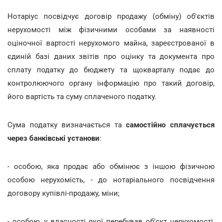
Нотаріус посвідчує договір продажу (обміну) об'єктів
нерухомості між фізичними особами за наявності
оціночної вартості нерухомого майна, зареєстрованої в
єдиній базі даних звітів про оцінку та документа про
сплату податку до бюджету та щокварталу подає до
контролюючого органу інформацію про такий договір,
його вартість та суму сплаченого податку.
Сума податку визначається та
самостійно сплачується
через банківські установи
:
- особою, яка продає або обмінює з іншою фізичною
особою нерухомість, - до нотаріального посвідчення
договору купівлі-продажу, міни;
- особою, у власності якої перебував об'єкт нерухомості,