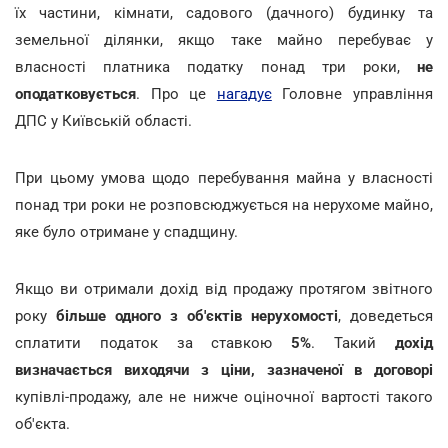
їх частини, кімнати, садового (дачного) будинку та
земельної ділянки, якщо таке майно перебуває у
власності платника податку понад три роки,
не
оподатковується
. Про це
нагадує
Головне управління
ДПС у Київській області.
При цьому умова щодо перебування майна у власності
понад три роки не розповсюджується на нерухоме майно,
яке було отримане у спадщину.
Якщо ви отримали дохід від продажу протягом звітного
року
більше одного з об'єктів нерухомості
, доведеться
сплатити податок за ставкою
5%
. Такий
дохід
визначається виходячи з ціни, зазначеної в договорі
купівлі-продажу, але не нижче оціночної вартості такого
об'єкта.