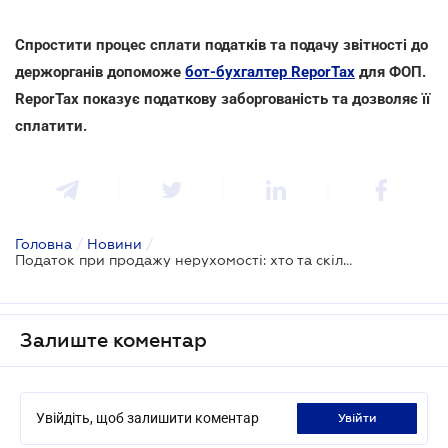
Спростити процес сплати податків та подачу звітності до
держорганів допоможе
бот-бухгалтер ReporTax
для ФОП.
ReporTax показує податкову заборгованість та дозволяє її
cплатити.
Головна
/
Новини
/
Податок при продажу нерухомості: хто та скільки має заплатити
Залиште коментар
Увійдіть, щоб залишити коментар
увійти