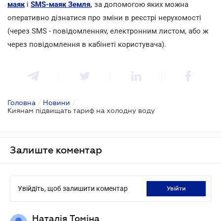
маяк
і
SMS-маяк Земля
,
за допомогою яких можна
оперативно дізнатися про зміни в реєстрі нерухомості
(через SMS - повідомленняv, електронним листом, або ж
через повідомлення в кабінеті користувача).
Головна
/
Новини
/
Киянам підвищать тариф на холодну воду
Залиште коментар
Увійдіть, щоб залишити коментар
увійти
Наталія Томіна