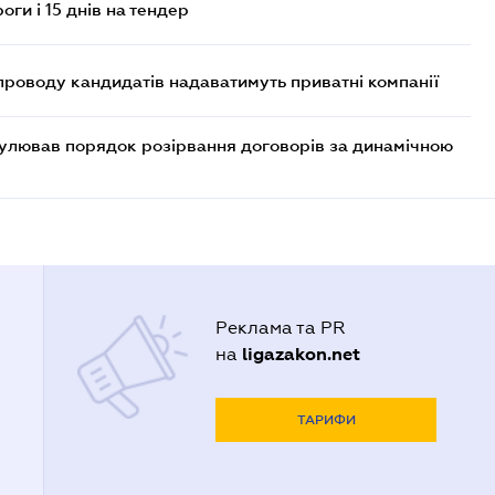
оги і 15 днів на тендер
проводу кандидатів надаватимуть приватні компанії
егулював порядок розірвання договорів за динамічною
Реклама та PR
ligazakon.net
на
ТАРИФИ