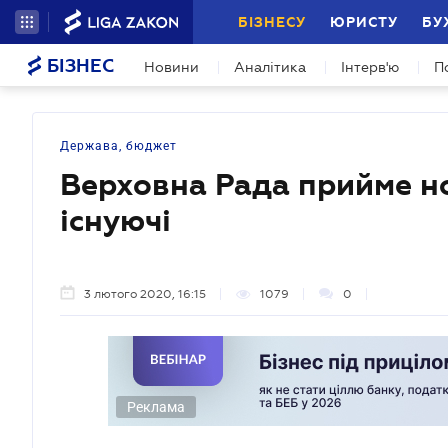
БІЗНЕСУ
ЮРИСТУ
БУ
БІЗНЕС
Новини
Аналітика
Інтерв'ю
П
Держава, бюджет
Верховна Рада прийме но
існуючі
3 лютого 2020, 16:15
1079
0
Реклама