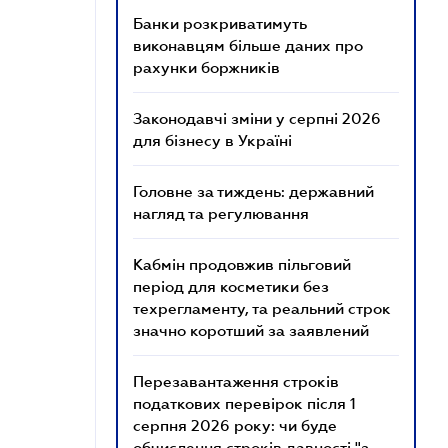
Банки розкриватимуть
виконавцям більше даних про
рахунки боржників
Законодавчі зміни у серпні 2026
для бізнесу в Україні
Головне за тиждень: державний
нагляд та регулювання
Кабмін продовжив пільговий
період для косметики без
техрегламенту, та реальний строк
значно коротший за заявлений
Перезавантаження строків
податкових перевірок після 1
серпня 2026 року: чи буде
обчислення строків давності "з