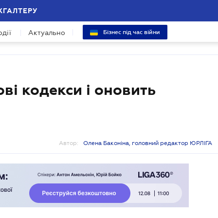
ХГАЛТЕРУ
одії
Актуально
Бізнес під час війни
ві кодекси і оновить
Автор:
Олена Баконіна, головний редактор ЮРЛІГА