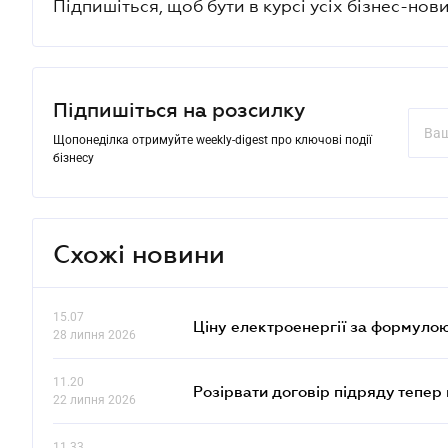
Підпишіться, щоб бути в курсі усіх бізнес-нови
Підпишіться на розсилку
Щопонеділка отримуйте weekly-digest про ключові події
бізнесу
Схожі новини
15.07
Ціну електроенергії за формулою
28 липня 2026
11.20
Розірвати договір підряду тепер
22 липня 2026
11.33