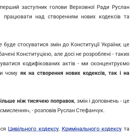
перший заступник голови Верховної Ради Руслан
ь працювати над створенням нових кодексів та
 буде стосуватися змін до Конституції України; це
ачені Конституцією, але досі не розроблені - таких
суватися кодифікованих актів - ми сконцентруємо
при чому
як на створення нових кодексів, так і на
більше ніж тисячею поправок
, змін і доповнень - це
смислення», - розповів Руслан Стефанчук.
ься
Цивільного кодексу
,
Кримінального кодексу
та