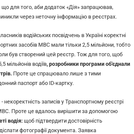
, що для того, аби додаток «Дія» запрацював,
 виникли через неточну інформацію в реєстрах.
ласників водійських посвідчень в Україні коректні
ртних засобів МВС мали тільки 2,5 мільйони, тобто
коли був створений цей реєстр. Тож для того, щоб
5 мільйонів водіїв
, розробники програми об'єднали
трів.
Проте це спрацювало лише з тими
нний паспорт або ID-картку.
- некоректність записів у Транспортному реєстрі
у МВС. Проте це вдалось вирішити за допомогою
ті водія:
щоб підтвердити достовірність
діслати фотографії документа. Заявка