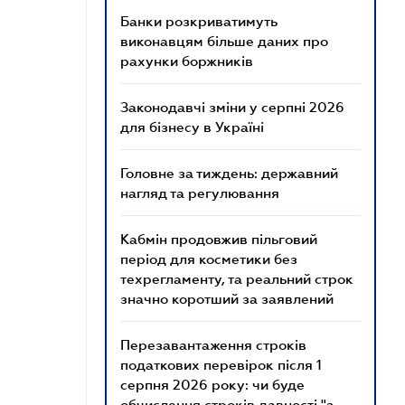
Банки розкриватимуть
виконавцям більше даних про
рахунки боржників
Законодавчі зміни у серпні 2026
для бізнесу в Україні
Головне за тиждень: державний
нагляд та регулювання
Кабмін продовжив пільговий
період для косметики без
техрегламенту, та реальний строк
значно коротший за заявлений
Перезавантаження строків
податкових перевірок після 1
серпня 2026 року: чи буде
обчислення строків давності "з