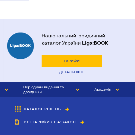
Національний юридичний
Liga:BOOK
каталог України
ТАРИФИ
ДЕТАЛЬНІШЕ
Періодичні видання та
Академія
довідники
ЮРИСТ&ЗАКОН
АКАДЕМІЯ ЛІГА:ЗАКОН
КАТАЛОГ РІШЕНЬ
БУХГАЛТЕР&ЗАКОН
ВСІ ТАРИФИ ЛІГА:ЗАКОН
ВІСНИК МСФЗ
ІНТЕРБУХ