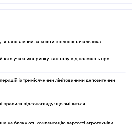
, встановлений за кошти теплопостачальника
ійного учасника ринку капіталу від положень про
операцій із тримісячними лімітованими депозитними
ві правила відеонагляду: що зміниться
ше не блокують компенсацію вартості агротехніки