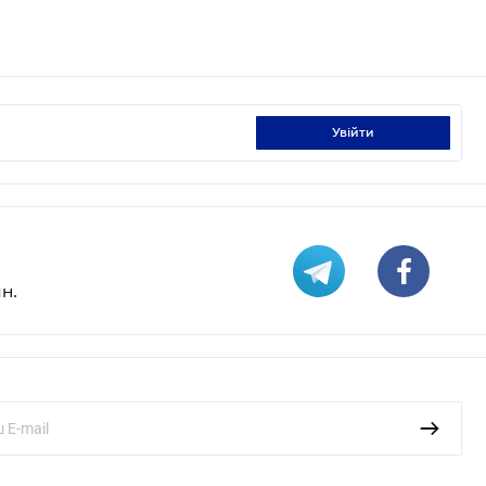
увійти
н.