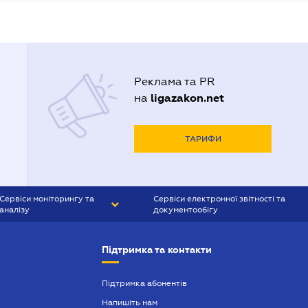
Реклама та PR
ligazakon.net
на
ТАРИФИ
Сервіси моніторингу та
Сервіси електронної звітності та
аналізу
документообігу
CONTR AGENT
Liga:REPORT
Підтримка та контакти
SMS-МАЯК
VERDICTUM
Підтримка абонентів
Напишіть нам
SEMANTRUM