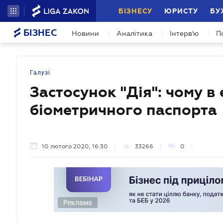
БІЗНЕСУ
ЮРИСТУ
БУ
БІЗНЕС
Новини
Аналітика
Інтерв'ю
П
Галузі
Застосунок "Дія": чому в
біометричного паспорта
10 лютого 2020, 16:30
33266
0
Реклама