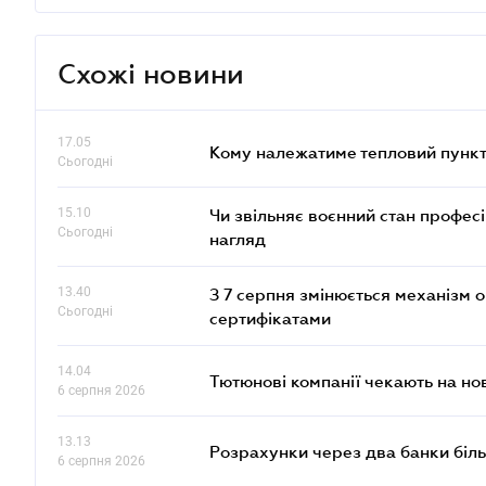
Схожі новини
17.05
Кому належатиме тепловий пункт
Сьогодні
15.10
Чи звільняє воєнний стан профес
Сьогодні
нагляд
13.40
З 7 серпня змінюється механізм 
Сьогодні
сертифікатами
14.04
Тютюнові компанії чекають на но
6 серпня 2026
13.13
Розрахунки через два банки біль
6 серпня 2026