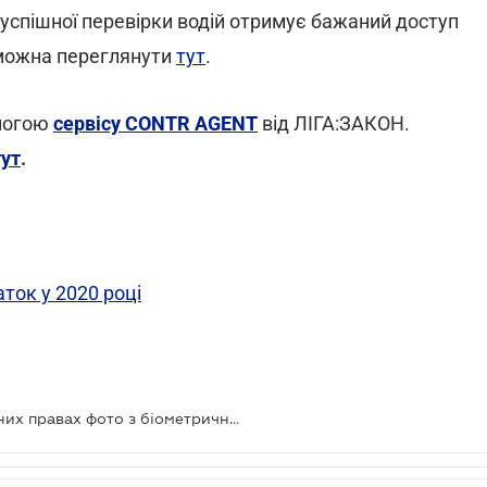
 успішної перевірки водій отримує бажаний доступ
 можна переглянути
тут
.
омогою
сервісу CONTR AGENT
від ЛІГА:ЗАКОН.
тут
.
ток у 2020 році
Застосунок "Дія": чому в електронних правах фото з біометричного паспорта