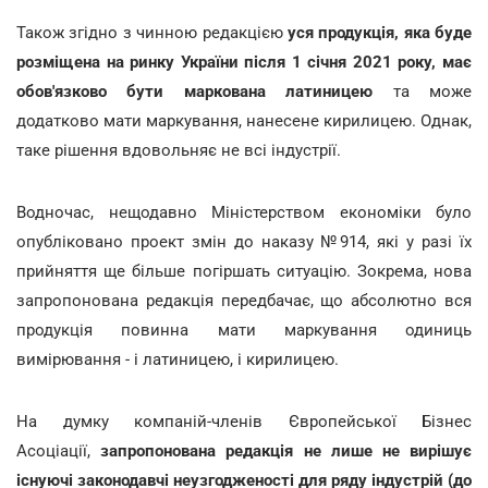
Також згідно з чинною редакцією
уся продукція, яка буде
розміщена на ринку України після 1 січня 2021 року, має
обов'язково бути маркована латиницею
та може
додатково мати маркування, нанесене кирилицею. Однак,
таке рішення вдовольняє не всі індустрії.
Водночас, нещодавно Міністерством економіки було
опубліковано проект змін до наказу №914, які у разі їх
прийняття ще більше погіршать ситуацію. Зокрема, нова
запропонована редакція передбачає, що абсолютно вся
продукція повинна мати маркування одиниць
вимірювання - і латиницею, і кирилицею.
На думку компаній-членів Європейської Бізнес
Асоціації,
запропонована редакція не лише не вирішує
існуючі законодавчі неузгодженості для ряду індустрій (до