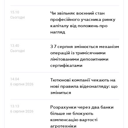
15.10
Чи звільняє воєнний стан
Сьогодні
професійного учасника ринку
капіталу від положень про
нагляд
13.40
З 7 серпня змінюється механізм
Сьогодні
операцій із тримісячними
лімітованими депозитними
сертифікатами
14.04
Тютюнові компанії чекають на
6 серпня 2026
нові правила відеонагляду: що
зміниться
13.13
Розрахунки через два банки
6 серпня 2026
більше не блокують
компенсацію вартості
агротехніки