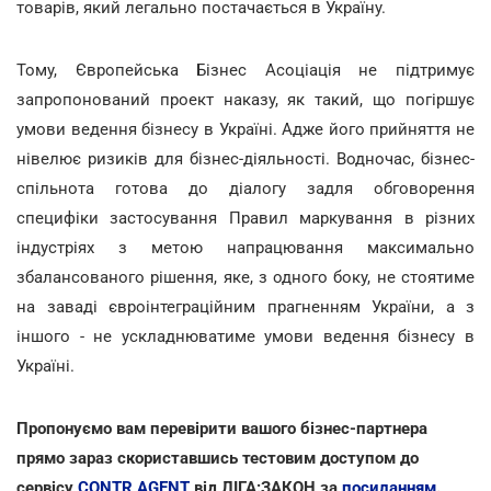
товарів, який легально постачається в Україну.
Тому, Європейська Бізнес Асоціація не підтримує
запропонований проект наказу, як такий, що погіршує
умови ведення бізнесу в Україні. Адже його прийняття не
нівелює ризиків для бізнес-діяльності. Водночас, бізнес-
спільнота готова до діалогу задля обговорення
специфіки застосування Правил маркування в різних
індустріях з метою напрацювання максимально
збалансованого рішення, яке, з одного боку, не стоятиме
на заваді євроінтеграційним прагненням України, а з
іншого - не ускладнюватиме умови ведення бізнесу в
Україні.
Пропонуємо вам перевірити вашого бізнес-партнера
прямо зараз скориставшись тестовим доступом до
сервісу
CONTR AGENT
від ЛІГА:ЗАКОН за
посиланням
.