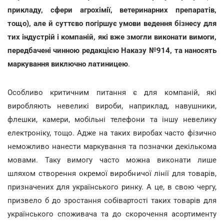
прикладу, сфери агрохімії, ветеринарних препаратів,
тощо), але й суттєво погіршує умови ведення бізнесу для
тих індустрій і компаній, які вже змогли виконати вимоги,
передбачені чинною редакцією Наказу №914, та наносять
маркування виключно латиницею
.
Особливо критичним питання є для компаній, які
виробляють невеликі вироби, наприклад, навушники,
флешки, камери, мобільні телефони та іншу невелику
електроніку, тощо. Адже на таких виробах часто фізично
неможливо нанести маркування та позначки декількома
мовами. Таку вимогу часто можна виконати лише
шляхом створення окремої виробничої лінії для товарів,
призначених для українського ринку. А це, в свою чергу,
призвело б до зростання собівартості таких товарів для
українського споживача та до скорочення асортименту