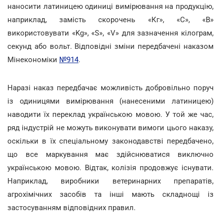
наносити латиницею одиниці вимірювання на продукцію,
наприклад, замість скорочень «Кг», «С», «В»
використовувати «Kg», «S», «V» для зазначення кілограм,
секунд або вольт. Відповідні зміни передбачені наказом
Мінекономіки
№914
.
Наразі наказ передбачає можливість добровільно поруч
із одиницями вимірювання (нанесеними латиницею)
наводити їх переклад українською мовою. У той же час,
ряд індустрій не можуть виконувати вимоги цього наказу,
оскільки в їх спеціальному законодавстві передбачено,
що все маркування має здійснюватися виключно
українською мовою. Відтак, колізія продовжує існувати.
Наприклад, виробники ветеринарних препаратів,
агрохімічних засобів та інші мають складнощі із
застосуванням відповідних правил.