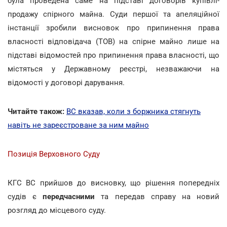
була проведена саме на підставі договорів купівлі-
продажу спірного майна. Суди першої та апеляційної
інстанції зробили висновок про припинення права
власності відповідача (ТОВ) на спірне майно лише на
підставі відомостей про припинення права власності, що
містяться у Державному реєстрі, незважаючи на
відомості у договорі дарування.
Читайте також:
ВС вказав, коли з боржника стягнуть
навіть не зареєстроване за ним майно
Позиція Верховного Суду
КГС ВС прийшов до висновку, що рішення попередніх
судів є
передчасними
та передав справу на новий
розгляд до місцевого суду.