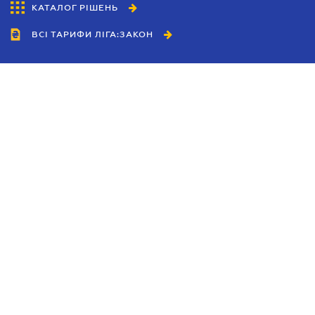
КАТАЛОГ РІШЕНЬ
ВСІ ТАРИФИ ЛІГА:ЗАКОН
Співробітництво
Агенти
Дилери
Політика конфіденційності
Умови використання сайту
Реклама
Блог
Новини компанії
Керівництва
Каталоги компаній
Теми в центрі уваги