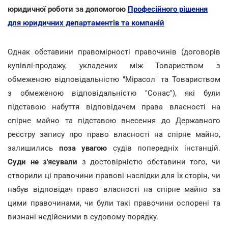
юридичної роботи за допомогою
Професійного рішення
для юридичних департаментів та компаній
Однак обставини правомірності правочинів (договорів
купівлі-продажу, укладених між Товариством з
обмеженою відповідальністю "Мірасол" та Товариством
з обмеженою відповідальністю "Сонас"), які були
підставою набуття відповідачем права власності на
спірне майно та підставою внесення до Державного
реєстру запису про право власності на спірне майно,
залишились
поза увагою
судів попередніх інстанцій.
Суди не з'ясували
з достовірністю обставини того, чи
створили ці правочини правові наслідки для їх сторін, чи
набув відповідач право власності на спірне майно за
цими правочинами, чи були такі правочини оспорені та
визнані недійсними в судовому порядку.