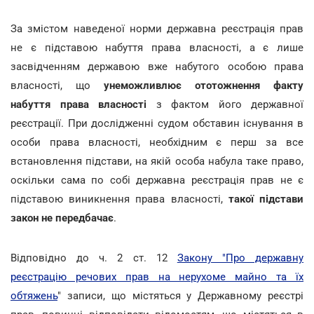
За змістом наведеної норми державна реєстрація прав
не є підставою набуття права власності, а є лише
засвідченням державою вже набутого особою права
власності, що
унеможливлює ототожнення факту
набуття права власності
з фактом його державної
реєстрації. При дослідженні судом обставин існування в
особи права власності, необхідним є перш за все
встановлення підстави, на якій особа набула таке право,
оскільки сама по собі державна реєстрація прав не є
підставою виникнення права власності,
такої підстави
закон не передбачає
.
Відповідно до ч. 2 ст. 12
Закону "Про державну
реєстрацію речових прав на нерухоме майно та їх
обтяжень
" записи, що містяться у Державному реєстрі