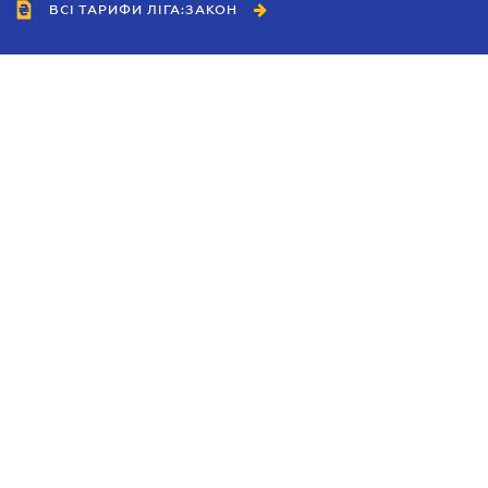
ВСІ ТАРИФИ ЛІГА:ЗАКОН
Співробітництво
Агенти
Дилери
Політика конфіденційності
Умови використання сайту
Реклама
Блог
Новини компанії
Керівництва
Каталоги компаній
Теми в центрі уваги
Підтримка та контакти