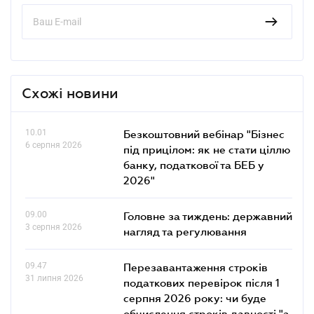
Схожі новини
10.01
Безкоштовний вебінар "Бізнес
6 серпня 2026
під прицілом: як не стати ціллю
банку, податкової та БЕБ у
2026"
09.00
Головне за тиждень: державний
3 серпня 2026
нагляд та регулювання
09.47
Перезавантаження строків
31 липня 2026
податкових перевірок після 1
серпня 2026 року: чи буде
обчислення строків давності "з