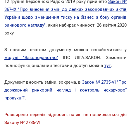
12 грудня Верховною Радою 2019 року прийнято
Закон №
367-IX "Про внесення змін до деяких законодавчих актів
України щодо зменшення тиску на бізнес з боку органів
ринкового нагляду"
, який набирає чинності 26 квітня 2020
року.
З повним текстом документу можна ознайомитися у
модулі "Законодавство"
ІПС ЛІГА:ЗАКОН. Замовити
повнофункціональний тестовий доступ можна
тут
.
Документ вносить зміни, зокрема, в
Закон № 2735-VI "Про
державний ринковий нагляд і контроль нехарчової
продукції"
.
Розширено перелік відносин, на які не поширюється дія
Закону № 2735-VI