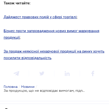
Також читайте:
Дайджест правових подій у сфері торгівлі
;
Бізнес проти запровадження нових вимог маркування
продукції
;
За продаж неякісної нехарчової продукції на ринку хочуть
посилити відповідальність
.
Головна
/
Новини
/
За продукцію, що не відповідає вимогам, підприємець сплатить від 51 тис. грн штрафу