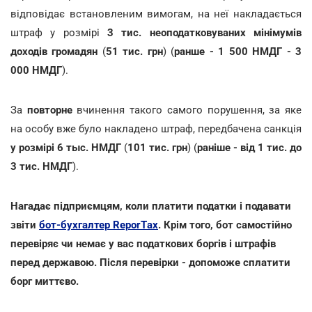
відповідає встановленим вимогам, на неї накладається
штраф у розмірі
3 тис. неоподатковуваних мінімумів
доходів громадян
(
51 тис. грн
) (
ранше - 1 500 НМДГ - 3
000 НМДГ
).
За
повторне
вчинення такого самого порушення, за яке
на особу вже було накладено штраф, передбачена санкція
у розмірі 6 тыс. НМДГ
(
101 тис. грн
) (
раніше - від 1 тис. до
3 тис. НМДГ
).
Нагадає підприємцям, коли платити податки і подавати
звіти
бот-бухгалтер ReporTах
. Крім того, бот самостійно
перевіряє чи немає у вас податкових боргів і штрафів
перед державою. Після перевірки - допоможе сплатити
борг миттєво.