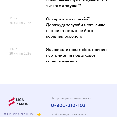
чистого аркуша"?
15.29
Оскаржити акт ревізії
30 липня 2026
Держаудитслужби може лише
підприємство, а не його
керівник особисто
14.15
Як довести поважність причин
29 липня 2026
неотримання податкової
кореспонденції
Центр підтримки користувачів
0-800-210-103
ПРО КОМПАНІЮ
Підбір продуктів та рішень