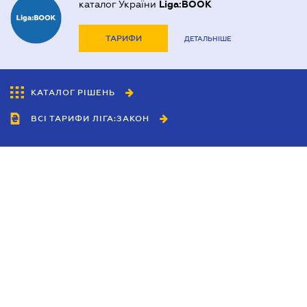
каталог України
Liga:BOOK
ТАРИФИ
ДЕТАЛЬНІШЕ
КАТАЛОГ РІШЕНЬ
ВСІ ТАРИФИ ЛІГА:ЗАКОН
Співробітництво
Агенти
Дилери
Політика конфіденційності
Умови використання сайту
Реклама
Блог