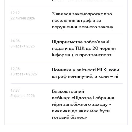
12.12
З'явився законопроєкт про
22 липня 2026
посилення штрафів за
порушення мовного закону
14.06
Підприємства зобов'язані
8 червня 2026
подати до ТЦК до 20 червня
інформацію про транспорт
12.36
Помилка у звітності МГК: коли
13 травня 2026
штраф неминучий, а коли – ні
17.37
Безкоштовний
5 травня 2026
вебінар: «Підозра і обрання
міри запобіжного заходу -
виклики до яких має бути
готовий бізнес»