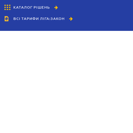
КАТАЛОГ РІШЕНЬ
ВСІ ТАРИФИ ЛІГА:ЗАКОН
Співробітництво
Агенти
Дилери
Політика конфіденційності
Умови використання сайту
Реклама
Блог
Новини компанії
Керівництва
Каталоги компаній
Теми в центрі уваги