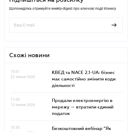
Щопонеділка отримуйте weekly-digest про ключові події бізнесу
Схожі новини
10.01
КВЕД та NACE 2.1-UA: бізнес
22 липня 2026
має самостійно змінити коди
діяльності
17.09
Продали електроенергію в
13 липня 2026
мережу — втратили єдиний
податок
10.55
Безкоштовний вебінар "Як