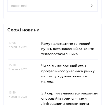
Схожі новини
17.05
Кому належатиме тепловий
7 серпня 2026
пункт, встановлений за кошти
теплопостачальника
15.10
Чи звільняє воєнний стан
7 серпня 2026
професійного учасника ринку
капіталу від положень про
нагляд
13.40
З 7 серпня змінюється механізм
7 серпня 2026
операцій із тримісячними
лімітованими депозитними