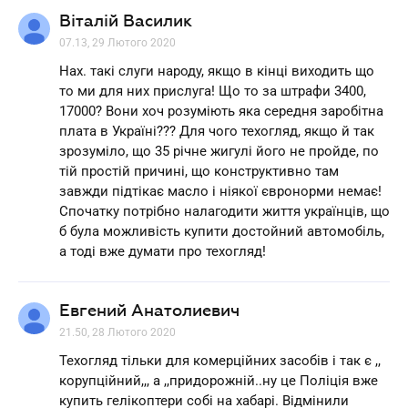
Віталій Василик
07.13, 29 Лютого 2020
Нах. такі слуги народу, якщо в кінці виходить що
то ми для них прислуга! Що то за штрафи 3400,
17000? Вони хоч розуміють яка середня заробітна
плата в Україні??? Для чого техогляд, якщо й так
зрозуміло, що 35 річне жигулі його не пройде, по
тій простій причині, що конструктивно там
завжди підтікає масло і ніякої євронорми немає!
Спочатку потрібно налагодити життя українців, що
б була можливість купити достойний автомобіль,
а тоді вже думати про техогляд!
Евгений Анатолиевич
21.50, 28 Лютого 2020
Техогляд тільки для комерційних засобів і так є ,,
корупційний,,, а ,,придорожній..ну це Поліція вже
купить гелікоптери собі на хабарі. Відмінили