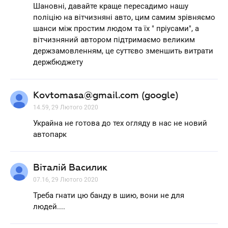
Шановні, давайте краще пересадимо нашу
поліцію на вітчизняні авто, цим самим зрівняємо
шанси між простим людом та їх " пріусами", а
вітчизняний автором підтримаємо великим
держзамовленням, це суттєво зменшить витрати
держбюджету
Kovtomasa@gmail.com (google)
14.59, 29 Лютого 2020
Украйна не готова до тех огляду в нас не новий
автопарк
Віталій Василик
07.16, 29 Лютого 2020
Треба гнати цю банду в шию, вони не для
людей....