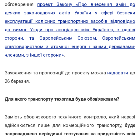
обговорення
проект Закону «Про внесення змін до
деяких законодавчих актів України у сфері безпеки
експлуатації колісних транспортних засобів відповідно
до вимог Угоди про асоціацію між Україною, з однієї
сторони, та Європейським Союзом, Європейським
співтовариством з атомної енергії і їхніми державами-
членами, з іншої сторони»
.
Зауваження та пропозиції до проекту можна
надавати
до
26 березня.
Для якого транспорту техогляд буде обов'язковим?
Замість обов'язкового технічного контролю, який наразі
здійснюється лише для комерційного транспорту,
буде
запроваджено періодичні тестування на придатність всіх