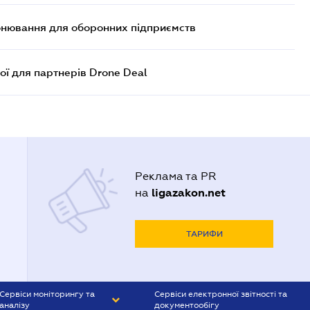
онювання для оборонних підприємств
ої для партнерів Drone Deal
Реклама та PR
ligazakon.net
на
ТАРИФИ
Сервіси моніторингу та
Сервіси електронної звітності та
аналізу
документообігу