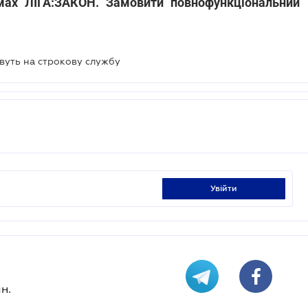
мах ЛІГА:ЗАКОН. Замовити повнофункціональний
овуть на строкову службу
увійти
н.