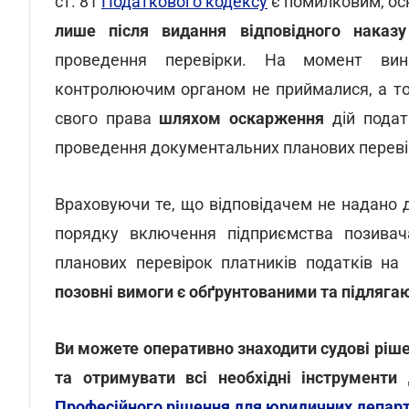
ст. 81
Податкового кодексу
є помилковим, ос
лише після видання відповідного наказу
проведення перевірки. На момент вини
контролюючим органом не приймалися, а то
свого права
шляхом оскарження
дій подат
проведення документальних планових перевіро
Враховуючи те, що відповідачем не надано 
порядку включення підприємства позивач
планових перевірок платників податків на 
позовні вимоги є обґрунтованими та підляг
Ви можете оперативно знаходити судові ріше
та отримувати всі необхідні інструмент
Професійного рішення для юридичних департ