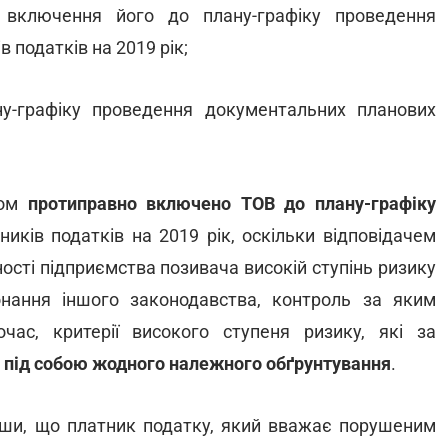
ключення його до плану-графіку проведення
 податків на 2019 рік;
графіку проведення документальних планових
ном
протиправно включено ТОВ до плану-графіку
иків податків на 2019 рік, оскільки відповідачем
ості підприємства позивача високій ступінь ризику
онання іншого законодавства, контроль за яким
ас, критерії високого ступеня ризику, які за
 під собою жодного належного обґрунтування
.
вши, що платник податку, який вважає порушеним