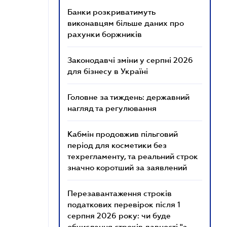
Банки розкриватимуть
виконавцям більше даних про
рахунки боржників
Законодавчі зміни у серпні 2026
для бізнесу в Україні
Головне за тиждень: державний
нагляд та регулювання
Кабмін продовжив пільговий
період для косметики без
техрегламенту, та реальний строк
значно коротший за заявлений
Перезавантаження строків
податкових перевірок після 1
серпня 2026 року: чи буде
обчислення строків давності "з