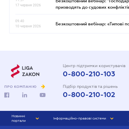
11.57
Безкоштовний вебінар: "Господарс
17 червня 2026
призводять до судових конфлікті
09.40
Безкоштовний вебінар: «Типові п
10 червня 2026
Центр підтримки користувачів
0-800-210-103
Підбір продуктів та рішень
ПРО КОМПАНІЮ
0-800-210-102
Новинні
Інформаційно-правові системи
портали