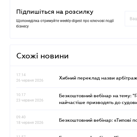
Підпишіться на розсилку
Щопонеділка отримуйте weekly-digest про ключові події
бізнесу
Схожі новини
17.14
Хибний переклад назви арбітражн
26 червня 2026
10.17
Безкоштовний вебінар на тему: "Г
23 червня 2026
найчастіше призводять до судови
09.40
Безкоштовний вебінар: «Типові п
18 червня 2026