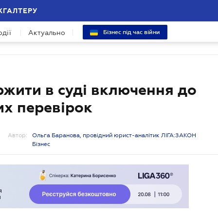
ХГАЛТЕРУ
одії
Актуально
Бізнес під час війни
жити в суді включення до
их перевірок
Автор:
Ольга Баранова, провідний юрист-аналітик ЛІГА:ЗАКОН
Бізнес