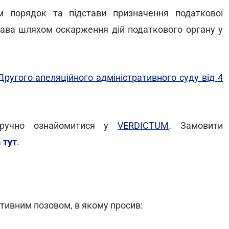
 порядок та підстави призначення податкової
рава шляхом оскарження дій податкового органу у
Другого апеляційного адміністративного суду від 4
зручно ознайомитися у
VERDICTUM
. Замовити
а
тут
.
ативним позовом, в якому просив: