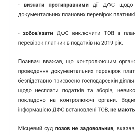
-
визнати протиправними
дії ДФС щодо в
документальних планових перевірок платників
-
зобов'язати
ДФС виключити ТОВ з плану-
перевірок платників податків на 2019 рік.
Позивач вважав, що контролюючим орга
проведення документальних перевірок платн
безпідставно присвоєно господарській діяльн
щодо несплати податків та зборів, невик
покладено на контролюючі органи. Водноч
інформацією ДФС встановлені ТОВ,
не мають
Місцевий суд
позов не задовольнив
, вказа