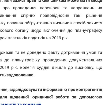
кільки
захист прав таким шляхом може мати місце
про проведення перевірки та направлень на
кнення спірних правовідносин такі рішення
му позивач обґрунтовано визначив спосіб захисту
кового органу щодо включення до плану-графіку
к платників податків на 2019 рік.
доказів та не доведено факту дотримання умов та
а до плану-графіку проведення документальних
2019 рік, колегія суддів дійшла до висновку, що
ають задоволенню
.
ння, відслідковувати інформацію про контрагентів
и для щоденної юридичної роботи за допомогою
аментів та компаній
.