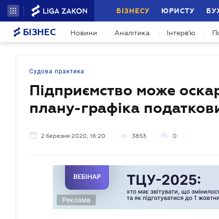
БІЗНЕСУ
ЮРИСТУ
БУ
БІЗНЕС
Новини
Аналітика
Інтерв'ю
П
Судова практика
Підприємство може оскар
плану-графіка податков
2 березня 2020, 16:20
3853
0
Реклама