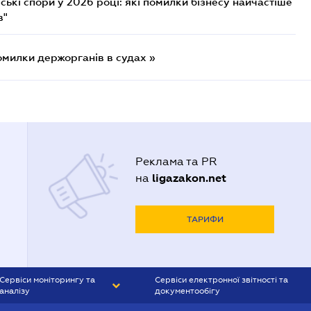
ькі спори у 2026 році: які помилки бізнесу найчастіше
в"
омилки держорганів в судах »
Реклама та PR
ligazakon.net
на
ТАРИФИ
Сервіси моніторингу та
Сервіси електронної звітності та
аналізу
документообігу