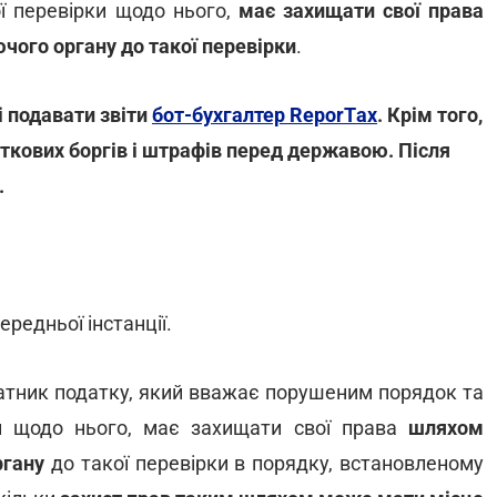
ї перевірки щодо нього,
має захищати свої права
ого органу до такої перевірки
.
і подавати звіти
бот-бухгалтер ReporTах
. Крім того,
аткових боргів і штрафів перед державою. Після
.
редньої інстанції.
платник податку, який вважає порушеним порядок та
ки щодо нього, має захищати свої права
шляхом
ргану
до такої перевірки в порядку, встановленому