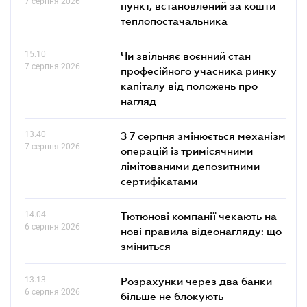
7 серпня 2026
пункт, встановлений за кошти
теплопостачальника
15.10
Чи звільняє воєнний стан
7 серпня 2026
професійного учасника ринку
капіталу від положень про
нагляд
13.40
З 7 серпня змінюється механізм
7 серпня 2026
операцій із тримісячними
лімітованими депозитними
сертифікатами
14.04
Тютюнові компанії чекають на
6 серпня 2026
нові правила відеонагляду: що
зміниться
13.13
Розрахунки через два банки
6 серпня 2026
більше не блокують