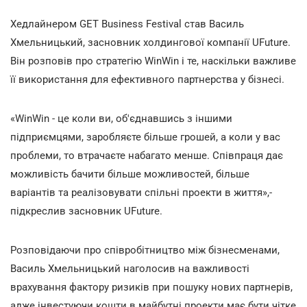
Хедлайнером GET Business Festival став Василь
Хмельницький, засновник холдингової компанії UFuture.
Він розповів про стратегію WinWin і те, наскільки важливе
її використання для ефективного партнерства у бізнесі.
«WinWin - це коли ви, об'єднавшись з іншими
підприємцями, заробляєте більше грошей, а коли у вас
проблеми, то втрачаєте набагато менше. Співпраця дає
можливість бачити більше можливостей, більше
варіантів та реалізовувати спільні проекти в життя»,-
підкреслив засновник UFuture.
Розповідаючи про співробітництво між бізнесменами,
Василь Хмельницький наголосив на важливості
врахування фактору ризиків при пошуку нових партнерів,
адже інвестуючи кошти в майбутні проекти має бути чітке