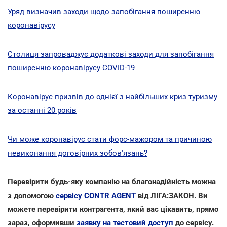
Уряд визначив заходи щодо запобігання поширенню
коронавірусу
Столиця запроваджує додаткові заходи для запобігання
поширенню коронавірусу COVID-19
Коронавірус призвів до однієї з найбільших криз туризму
за останні 20 років
Чи може коронавірус стати форс-мажором та причиною
невиконання договірних зобов'язань?
Перевірити будь-яку компанію на благонадійність можна
з допомогою
сервісу CONTR AGENT
від ЛІГА:ЗАКОН. Ви
можете перевірити контрагента, який вас цікавить, прямо
зараз, оформивши
заявку на тестовий доступ
до сервісу.