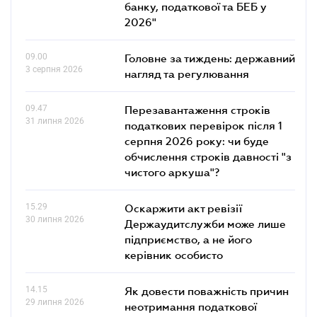
банку, податкової та БЕБ у
2026"
09.00
Головне за тиждень: державний
3 серпня 2026
нагляд та регулювання
09.47
Перезавантаження строків
31 липня 2026
податкових перевірок після 1
серпня 2026 року: чи буде
обчислення строків давності "з
чистого аркуша"?
15.29
Оскаржити акт ревізії
30 липня 2026
Держаудитслужби може лише
підприємство, а не його
керівник особисто
14.15
Як довести поважність причин
29 липня 2026
неотримання податкової