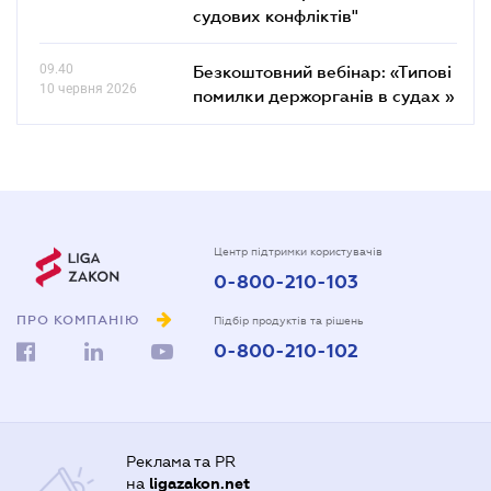
судових конфліктів"
09.40
Безкоштовний вебінар: «Типові
10 червня 2026
помилки держорганів в судах »
Центр підтримки користувачів
0-800-210-103
ПРО КОМПАНІЮ
Підбір продуктів та рішень
0-800-210-102
Реклама та PR
на
ligazakon.net