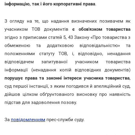
інформацію, так і його корпоративні права
.
З огляду на те, що надання визначених позивачем як
учасником ТОВ документів
є обов'язком товариства
згідно з приписами статей 5, 43 Закону «Про товариства з
обмеженою та додатковою відповідальністю» та
положеннями статуту ТОВ, і, відповідно, ненадання
відповідачем запитуваної учасником товариства
інформації (ненадання копій відповідних документів)
порушує права та законні інтереси учасника товариства
,
суд першої інстанції, з яким погодився й апеляційний суд,
дійшов цілком обґрунтованого висновку про наявність
підстав для задоволення позову.
За
повідомленням
прес-служби суду.