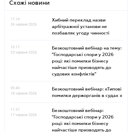
Схожі новини
17.14
Хибний переклад назви
26 червня 2026
арбітражної установи не
позбавляє угоду чинності
10.17
Безкоштовний вебінар на тему:
23 червня 2026
"Господарські спори у 2026
році: які помилки бізнесу
найчастіше призводять до
судових конфліктів"
09.40
Безкоштовний вебінар: «Типові
18 червня 2026
помилки держорганів в судах »
11.57
Безкоштовний вебінар:
17 червня 2026
"Господарські спори у 2026
році: які помилки бізнесу
найчастіше призводять до