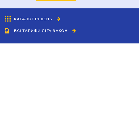
КАТАЛОГ РІШЕНЬ
ВСІ ТАРИФИ ЛІГА:ЗАКОН
Співробітництво
Агенти
Дилери
Політика конфіденційності
Умови використання сайту
Реклама
Блог
Новини компанії
Керівництва
Каталоги компаній