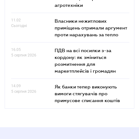
агротехніки
11.02
Власники нежитлових
Сьогодні
приміщень отримали аргумент
проти нарахувань за тепло
16.05
ПДВ на всі посилки з-за
5 серпня 2026
кордону: як зміниться
розмитнення для
маркетплейсів і громадян
14.09
Як банки тепер виконують
5 серпня 2026
вимоги стягувачів про
примусове списання коштів