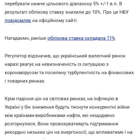
перебувати нижче цільового діапазону 5% +/-1 в.п. В
результаті облікову ставку знизили до 10%. Про це НБУ
повідомляє
на офіційному сайті.
Нагадаємо, раніше
облікова ставка складала 11%
Регулятор відзначив, що український валютний ринок
наразі реагує на невизначеність із ситуацією з
коронавірусом та посилену турбулентність на фінансових
і товарних ринках.
Крім падіння цін на світових ринках, на інфляцію в
Україні у бік зниження будуть тиснути конкурентні війни
між країнами-виробниками нафти, які нещодавно
розгорнулися. Вони провокуватимуть підтримання
рекордно низьких цін на енергоносії, що впливатиме і на