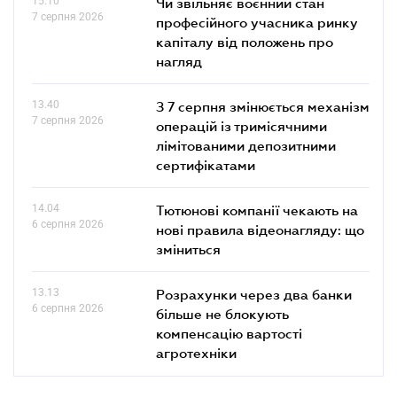
15.10
Чи звільняє воєнний стан
7 серпня 2026
професійного учасника ринку
капіталу від положень про
нагляд
13.40
З 7 серпня змінюється механізм
7 серпня 2026
операцій із тримісячними
лімітованими депозитними
сертифікатами
14.04
Тютюнові компанії чекають на
6 серпня 2026
нові правила відеонагляду: що
зміниться
13.13
Розрахунки через два банки
6 серпня 2026
більше не блокують
компенсацію вартості
агротехніки