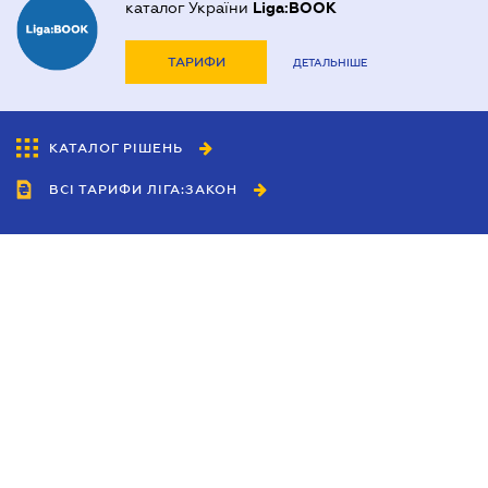
каталог України
Liga:BOOK
ТАРИФИ
ДЕТАЛЬНІШЕ
КАТАЛОГ РІШЕНЬ
ВСІ ТАРИФИ ЛІГА:ЗАКОН
Співробітництво
Агенти
Дилери
Політика конфіденційності
Умови використання сайту
Реклама
Блог