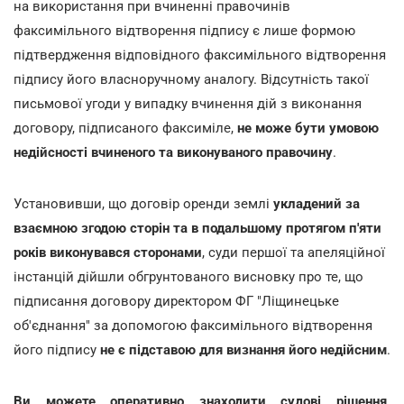
на використання при вчиненні правочинів
факсимільного відтворення підпису є лише формою
підтвердження відповідного факсимільного відтворення
підпису його власноручному аналогу. Відсутність такої
письмової угоди у випадку вчинення дій з виконання
договору, підписаного факсиміле,
не може бути умовою
недійсності вчиненого та виконуваного правочину
.
Установивши, що договір оренди землі
укладений за
взаємною згодою сторін та в подальшому протягом п'яти
років виконувався сторонами
, суди першої та апеляційної
інстанцій дійшли обгрунтованого висновку про те, що
підписання договору директором ФГ "Ліщинецьке
об'єднання" за допомогою факсимільного відтворення
його підпису
не є підставою для визнання його недійсним
.
Ви можете оперативно знаходити судові рішення,