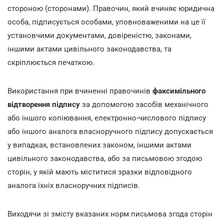
стороною (сторонами). Правочин, який вчиняє юридична
особа, підписується особами, уповноваженими на це її
установчими документами, довіреністю, законами,
іншими актами цивільного законодавства, та
скріплюється печаткою.
Використання при вчиненні правочинів
факсимільного
відтворення підпису
за допомогою засобів механічного
або іншого копіювання, електронно-числового підпису
або іншого аналога власноручного підпису допускається
у випадках, встановлених законом, іншими актами
цивільного законодавства, або за письмовою згодою
сторін, у якій мають міститися зразки відповідного
аналога їхніх власноручних підписів.
Виходячи зі змісту вказаних норм письмова згода сторін