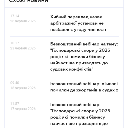
17.14
Хибний переклад назви
26 червня 2026
арбітражної установи не
позбавляє угоду чинності
10.17
Безкоштовний вебінар на тему:
23 червня 2026
"Господарські спори у 2026
році: які помилки бізнесу
найчастіше призводять до
судових конфліктів"
09.40
Безкоштовний вебінар: «Типові
18 червня 2026
помилки держорганів в судах »
11.57
Безкоштовний вебінар:
17 червня 2026
"Господарські спори у 2026
році: які помилки бізнесу
найчастіше призводять до