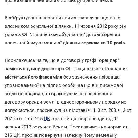
про визнання недійсним договору оренди землі.
В обґрунтування позовних вимог зазначав, що він є
власником земельної ділянки. 11 червня 2012 року він
уклав з ФГ "Ліщинецьке об'єднання" договір оренди
належної йому земельної ділянки
строком на 10 років
.
Посилаючись на те, що в договорі у графі "орендар"
замість підпису
директора ФГ "Ліщинецьке об'єднання"
міститься його факсиміле
без зазначення прізвища
уповноваженої на підпис особи, на що він письмової
згоди не надавав, та враховуючи, що розірвання
договору оренди землі в односторонньому порядку не
допускається, просив суд на підставі ч. 1, 3 ст. 203, ч. 3 ст.
207 та п. 1 ст. 215
ЦК
визнати договір оренди від 11
червня 2012 року недійсним. Посилаючись на норми ст.
216 ЦК, просив повернути належну йому земельну