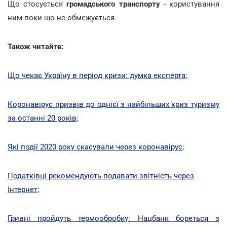
Що стосується
громадського транспорту
- користування
ним поки що не обмежується.
Також читайте:
Що чекає Україну в період кризи: думка експерта
;
Коронавірус призвів до однієї з найбільших криз туризму
за останні 20 років
;
Які події 2020 року скасували через коронавірус
;
Податківці рекомендують подавати звітність через
Інтернет
;
Гривні пройдуть термообробку: Нацбанк бореться з