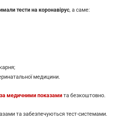
римали тести на коронавірус
, а саме:
карня;
перинатальної медицини.
за медичними показами
та безкоштовно.
базами та забезпечуються тест-системами.