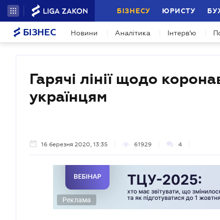
БІЗНЕСУ
ЮРИСТУ
БУ
БІЗНЕС
Новини
Аналітика
Інтерв'ю
П
Гарячі лінії щодо корона
українцям
16 березня 2020, 13:35
61929
4
Реклама