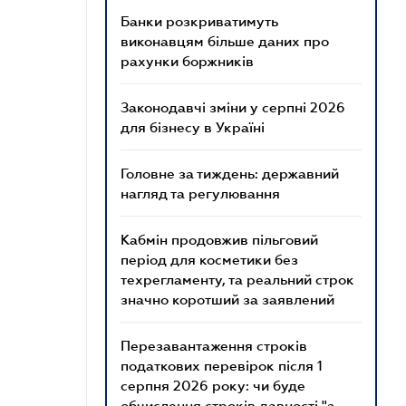
Банки розкриватимуть
виконавцям більше даних про
рахунки боржників
Законодавчі зміни у серпні 2026
для бізнесу в Україні
Головне за тиждень: державний
нагляд та регулювання
Кабмін продовжив пільговий
період для косметики без
техрегламенту, та реальний строк
значно коротший за заявлений
Перезавантаження строків
податкових перевірок після 1
серпня 2026 року: чи буде
обчислення строків давності "з