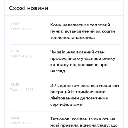
Схожі новини
17.05
Кому належатиме тепловий
7 серпня 2026
пункт, встановлений за кошти
теплопостачальника
15.10
Чи звільняє воєнний стан
7 серпня 2026
професійного учасника ринку
капіталу від положень про
нагляд
13.40
З 7 серпня змінюється механізм
7 серпня 2026
операцій із тримісячними
лімітованими депозитними
сертифікатами
14.04
Тютюнові компанії чекають на
6 серпня 2026
нові правила відеонагляду: що