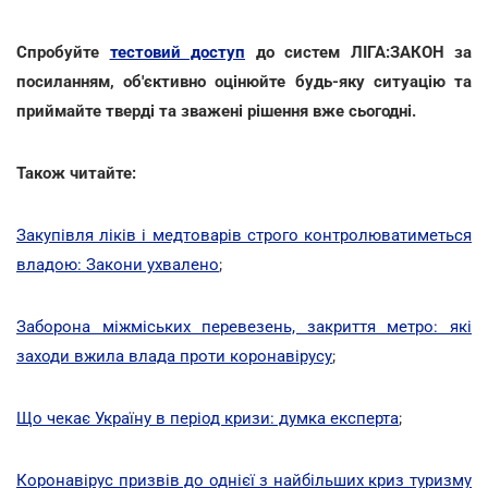
Спробуйте
тестовий доступ
до систем ЛІГА:ЗАКОН за
посиланням, об'єктивно оцінюйте будь-яку ситуацію та
приймайте тверді та зважені рішення вже сьогодні.
Також читайте:
Закупівля ліків і медтоварів строго контролюватиметься
владою: Закони ухвалено
;
Заборона міжміських перевезень, закриття метро: які
заходи вжила влада проти коронавірусу
;
Що чекає Україну в період кризи: думка експерта
;
Коронавірус призвів до однієї з найбільших криз туризму