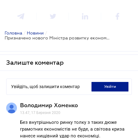
Головна
/
Новини
/
Призначено нового Міністра розвитку економіки, торгівлі та сільського господарства
Залиште коментар
Увійдіть, щоб залишити коментар
увійти
Володимир Хоменко
13.47, 17 Березня 2020
Без внутрішнього ринку толку з таких дюже
грамотних економістів не буде, а світова криза
нанесе нищівний удар по економіці.