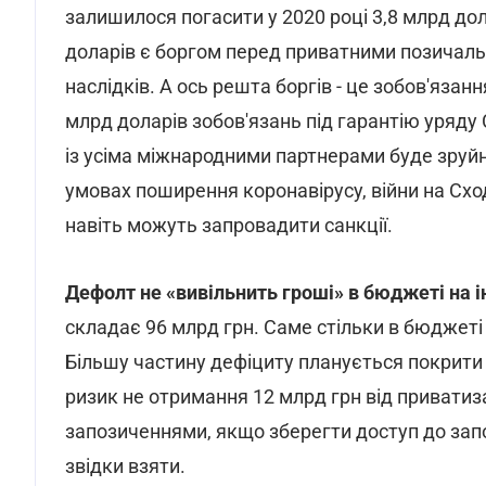
залишилося погасити у 2020 році 3,8 млрд дола
доларів є боргом перед приватними позичаль
наслідків. А ось решта боргів - це зобов'яз
млрд доларів зобов'язань під гарантію уряду
із усіма міжнародними партнерами буде зруйнов
умовах поширення коронавірусу, війни на Сход
навіть можуть запровадити санкції.
Дефолт не «вивільнить гроші» в бюджеті на ін
складає 96 млрд грн. Саме стільки в бюджеті
Більшу частину дефіциту планується покрити 
ризик не отримання 12 млрд грн від приватиза
запозиченнями, якщо зберегти доступ до запо
звідки взяти.