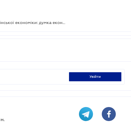
Чим небезпечний дефолт для української економіки: думка економістів
увійти
н.