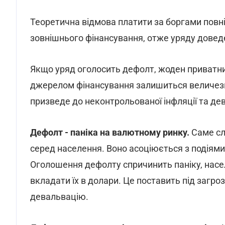
Теоретична відмова платити за боргами повн
зовнішнього фінансування, отже уряду довед
Якщо уряд оголосить дефолт, жоден приватни
джерелом фінансування залишиться величезн
призведе до неконтрольованої інфляції та дев
Дефолт - паніка на валютному ринку.
Саме сл
серед населення. Воно асоціюється з подіями 1
Оголошення дефолту спричинить паніку, насел
вкладати їх в долари. Це поставить під загр
девальвацію.