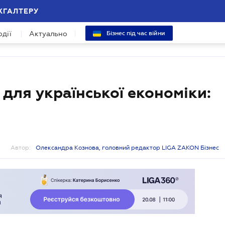
ХГАЛТЕРУ
одії
Актуально
Бізнес під час війни
для української економіки:
Автор:
Олександра Кознова, головний редактор LIGA ZAKON Бізнес