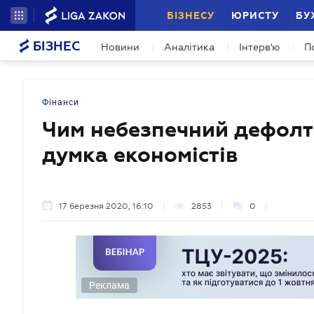
БІЗНЕСУ
ЮРИСТУ
БУ
БІЗНЕС
Новини
Аналітика
Інтерв'ю
П
Фінанси
Чим небезпечний дефолт 
думка економістів
17 березня 2020, 16:10
2853
0
Реклама