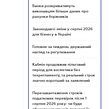
Банки розкриватимуть
виконавцям більше даних про
рахунки боржників
Законодавчі зміни у серпні 2026
для бізнесу в Україні
Головне за тиждень: державний
нагляд та регулювання
Кабмін продовжив пільговий
період для косметики без
техрегламенту, та реальний строк
значно коротший за заявлений
Перезавантаження строків
податкових перевірок після 1
серпня 2026 року: чи буде
обчислення строків давності "з