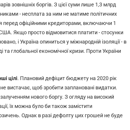
рів зовнішніх боргів. З цієї суми лише 1,3 млрд
никами - несплата за ним не матиме політичних
ання перед офіційними кредиторами, включаючи 1
 США. Якщо просто відмовитися платити - стосунки
ано, і Україна опиниться у міжнародній ізоляції - в
і та глобальної економічної кризи. Проти України
ші цілі
. Плановий дефіцит бюджету на 2020 рік
 не вистачає, щоб зробити заплановані видатки.
залученням нового боргу. З огляду на високий
ції, їх можна було би також замістити
зичень. Однак в разі дефолту цих грошей не буде