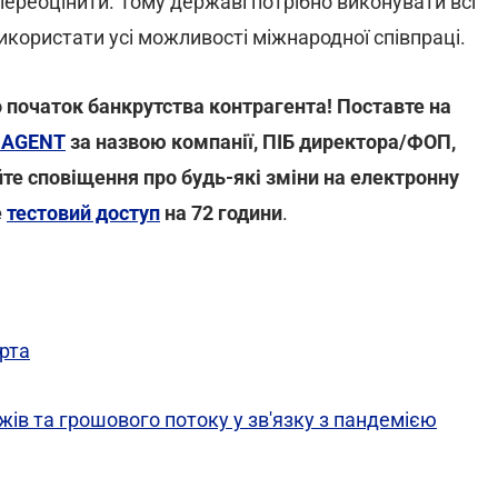
ереоцінити. Тому державі потрібно виконувати всі
икористати усі можливості міжнародної співпраці.
ро початок банкрутства контрагента! Поставте на
 AGENT
за назвою компанії, ПІБ директора/ФОП,
е сповіщення про будь-які зміни на електронну
е
тестовий доступ
на 72 години
.
ерта
жів та грошового потоку у зв'язку з пандемією