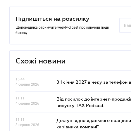
Підпишіться на розсилку
Щопонеділка отримуйте weekly-digest про ключові події
бізнесу
Схожі новини
15.44
З 1 січня 2027 в чеку за телефон
4 серпня 2026
11.11
Від посилок до інтернет-продажі
4 серпня 2026
випуску TAX Podcast
11.11
Доступ відповідального працівни
3 серпня 2026
керівника компанії