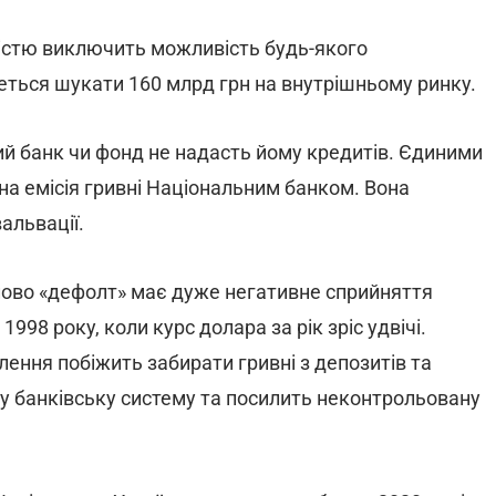
істю виключить можливість будь-якого
еться шукати 160 млрд грн на внутрішньому ринку.
й банк чи фонд не надасть йому кредитів. Єдиними
а емісія гривні Національним банком. Вона
альвації.
ово «дефолт» має дуже негативне сприйняття
998 року, коли курс долара за рік зріс удвічі.
ення побіжить забирати гривні з депозитів та
озу банківську систему та посилить неконтрольовану