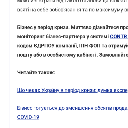
можливі втрати від такого становища важко п
взяті на себе зобов'язання та по максимуму в
Бізнес у період кризи. Миттєво дізнайтеся п
моніторинг бізнес-партнера у системі
CONTR
кодом ЄДРПОУ компанії, ІПН ФОП та отримуйт
пошту або в особистому кабінеті. Замовляйт
Читайте також:
Що чекає Україну в період кризи: думка експ
Бізнес готується до зменшення обсягів прода
COVID-19