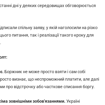
останні дні у деяких середовищах обговорюється
дписали спільну заяву, у якій наголосили на різко
цього питання, так і реалізації такого кроку для
.
олт:
ає.
Боржник не може просто взяти і сам собі
росто визнає, що неспроможний платити, але далі
и про відстрочку або часткове списання боргу.
сіма зовнішніми зобов'язаннями.
Україні