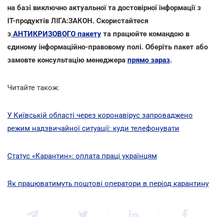
на базі виключно актуальної та достовірної інформації з
ІТ-продуктів ЛІГА:ЗАКОН. Скористайтеся
з
АНТИКРИЗОВОГО пакету
та працюйте командою в
єдиному інформаційно-правовому полі. Оберіть пакет або
замовте консультацію менеджера
прямо зараз
.
Читайте також:
У Київській області через коронавірус запроваджено
режим надзвичайної ситуації: куди телефонувати
Статус «Карантин»: оплата праці українцям
Як працюватимуть поштові оператори в період карантину