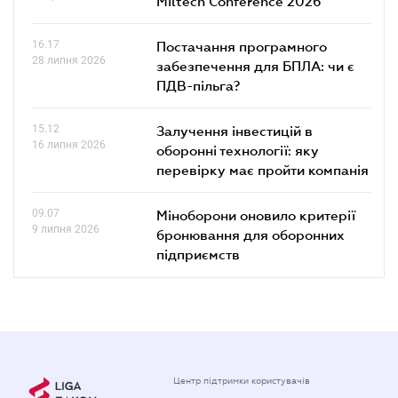
Miltech Conference 2026
16.17
Постачання програмного
28 липня 2026
забезпечення для БПЛА: чи є
ПДВ-пільга?
15.12
Залучення інвестицій в
16 липня 2026
оборонні технології: яку
перевірку має пройти компанія
09.07
Міноборони оновило критерії
9 липня 2026
бронювання для оборонних
підприємств
Центр підтримки користувачів