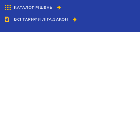
КАТАЛОГ РІШЕНЬ
ВСІ ТАРИФИ ЛІГА:ЗАКОН
Співробітництво
Агенти
Дилери
Політика конфіденційності
Умови використання сайту
Реклама
Блог
Новини компанії
Керівництва
Каталоги компаній
Теми в центрі уваги