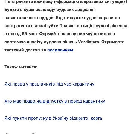
Не втрачайте важливу інформацію в кризових ситуаціях!
Будьте в курсі розкладу судових засідань і
завантаженості суддів. Відстежуйте судові справи по
контрагентах, аналізуйте Правові позиції і судові рішення
з понад 85 млн. Формуйте власну сильну позицію з
системою аналізу судових рішень Verdictum. Отримаєте
тестовий доступ за
посиланням
.
Також читайте:
Які права у працівників під час карантину
Хто має право на відпустку в період карантину
Які пункти пропуску в Україну відкрито: карта