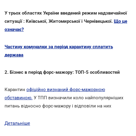
У трьох областях України введений режим надзвичайної
ситуації : Київської, Житомирської і Чернівецької.
Що це
означає?
Частину комуналки за період карантину сплатить
держава
2. Бізнес в період форс-мажору: ТОП-5 особливостей
Карантин
офіційно визнаний форс-мажорною
обставиною.
У ТПП визначили коло найпопулярніших
питань відносно форс-мажору і відповіли на них
Детальніше