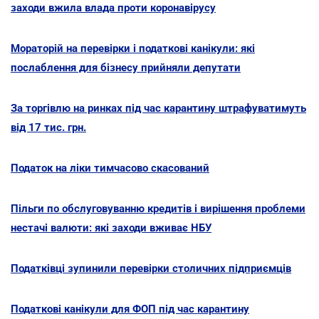
заходи вжила влада проти коронавірусу
Мораторій на перевірки і податкові канікули: які
послаблення для бізнесу прийняли депутати
За торгівлю на ринках під час карантину штрафуватимуть
від 17 тис. грн.
Податок на ліки тимчасово скасований
Пільги по обслуговуванню кредитів і вирішення проблеми
нестачі валюти: які заходи вживає НБУ
Податківці зупинили перевірки столичних підприємців
Податкові канікули для ФОП під час карантину