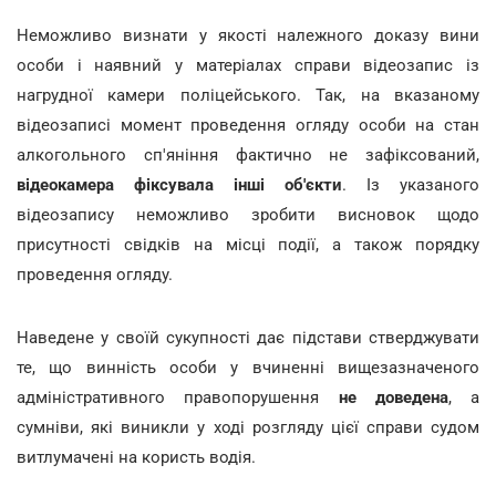
Неможливо визнати у якості належного доказу вини
особи і наявний у матеріалах справи відеозапис із
нагрудної камери поліцейського. Так, на вказаному
відеозаписі момент проведення огляду особи на стан
алкогольного сп'яніння фактично не зафіксований,
відеокамера фіксувала інші об'єкти
. Із указаного
відеозапису неможливо зробити висновок щодо
присутності свідків на місці події, а також порядку
проведення огляду.
Наведене у своїй сукупності дає підстави стверджувати
те, що винність особи у вчиненні вищезазначеного
адміністративного правопорушення
не доведена
, а
сумніви, які виникли у ході розгляду цієї справи судом
витлумачені на користь водія.