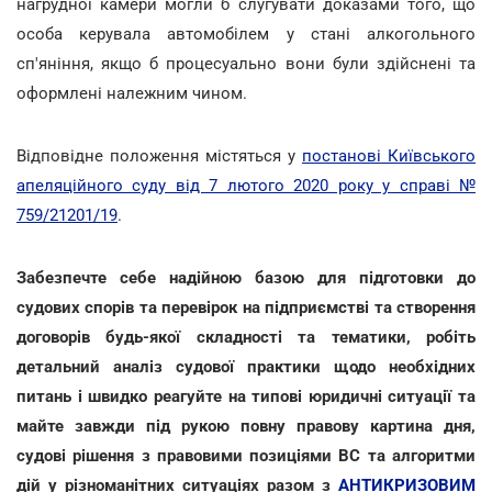
нагрудної камери могли б слугувати доказами того, що
особа керувала автомобілем у стані алкогольного
сп'яніння, якщо б процесуально вони були здійснені та
оформлені належним чином.
Відповідне положення містяться у
постанові Київського
апеляційного суду від 7 лютого 2020 року у справі №
759/21201/19
.
Забезпечте себе надійною базою для підготовки до
судових спорів та перевірок на підприємстві та створення
договорів будь-якої складності та тематики, робіть
детальний аналіз судової практики щодо необхідних
питань і швидко реагуйте на типові юридичні ситуації та
майте завжди під рукою повну правову картина дня,
судові рішення з правовими позиціями ВС та алгоритми
дій у різноманітних ситуаціях разом з
АНТИКРИЗОВИМ