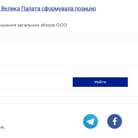
: Велика Палата сформувала позицію
 рішення загальних зборів ООО
увійти
н.