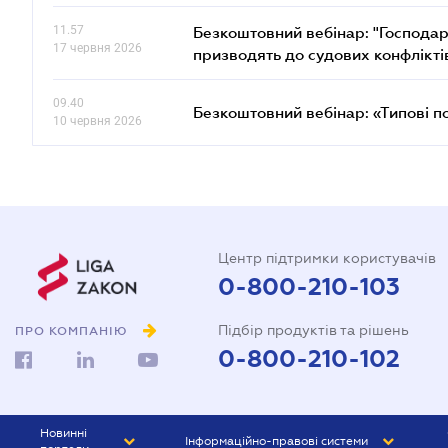
11.57
Безкоштовний вебінар: "Господарс
17 червня 2026
призводять до судових конфлікті
09.40
Безкоштовний вебінар: «Типові п
10 червня 2026
Центр підтримки користувачів
0-800-210-103
Підбір продуктів та рішень
ПРО КОМПАНІЮ
0-800-210-102
Новинні
Інформаційно-правові системи