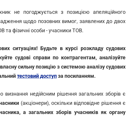
жник не погоджується з позицією апеляційного
овадження щодо позовних вимог, заявлених до двох
ОВ та фізичні особи - учасники ТОВ.
их ситуаціях! Будьте в курсі розкладу судових
жуйте судові справи по контрагентам, аналізуйте
 власну сильну позицію з системою аналізу судових
нальний
тестовий доступ
за посиланням.
ро визнання недійсним рішення загальних зборів є
учасники
(акціонери), оскільки відповідне рішення є
асника, а загальних зборів учасників як органу