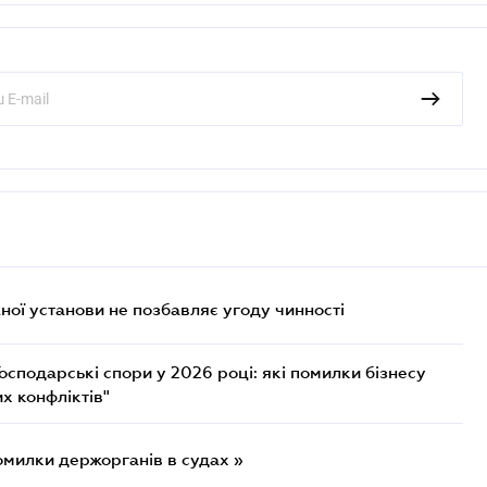
ої установи не позбавляє угоду чинності
осподарські спори у 2026 році: які помилки бізнесу
х конфліктів"
омилки держорганів в судах »