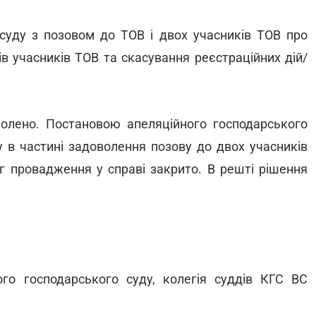
суду з позовом до ТОВ і двох учасників ТОВ про
в учасників ТОВ та скасування реєстраційних дій/
олено. Постановою апеляційного господарського
у в частині задоволення позову до двох учасників
ог провадження у справі закрито. В решті рішення
го господарського суду, колегія суддів КГС ВС