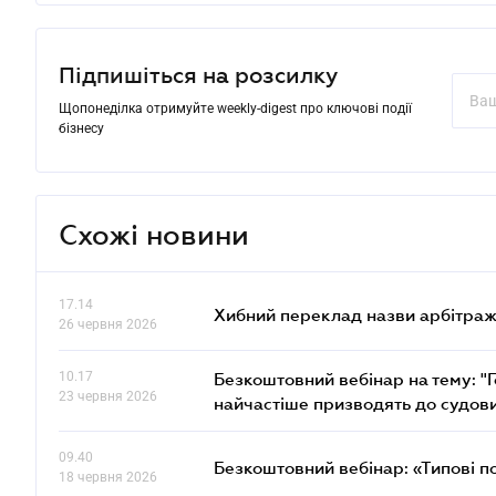
Підпишіться на розсилку
Щопонеділка отримуйте weekly-digest про ключові події
бізнесу
Схожі новини
17.14
Хибний переклад назви арбітражн
26 червня 2026
10.17
Безкоштовний вебінар на тему: "Г
23 червня 2026
найчастіше призводять до судови
09.40
Безкоштовний вебінар: «Типові п
18 червня 2026