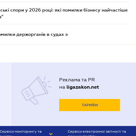
ькі спори у 2026 році: які помилки бізнесу найчастіше
в"
омилки держорганів в судах »
Реклама та PR
ligazakon.net
на
ТАРИФИ
Сервіси моніторингу та
Сервіси електронної звітності та