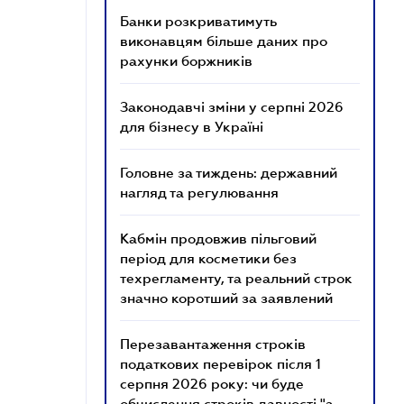
Банки розкриватимуть
виконавцям більше даних про
рахунки боржників
Законодавчі зміни у серпні 2026
для бізнесу в Україні
Головне за тиждень: державний
нагляд та регулювання
Кабмін продовжив пільговий
період для косметики без
техрегламенту, та реальний строк
значно коротший за заявлений
Перезавантаження строків
податкових перевірок після 1
серпня 2026 року: чи буде
обчислення строків давності "з