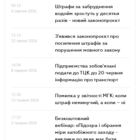
09.10
Штрафи за забруднення
6 серпня 2026
водойм зростуть у десятки
разів - новий законопроєкт
12.12
З'явився законопроєкт про
22 липня 2026
посилення штрафів за
порушення мовного закону
14.06
Підприємства зобов'язані
8 червня 2026
подати до ТЦК до 20 червня
інформацію про транспорт
12.36
Помилка у звітності МГК: коли
13 травня 2026
штраф неминучий, а коли – ні
17.37
Безкоштовний
5 травня 2026
вебінар: «Підозра і обрання
міри запобіжного заходу -
виклики до яких має бути