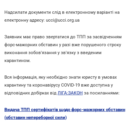
Надсилати документи слід в електронному варіанті на
електронну адресу: ucci@ucci.org.ua
Заявник має право звертатися до ТПП за засвідченням
форс-мажорних обставин у разі вже порушеного строку
виконання зобов'язання у зв'язку з введеним
карантином.
Вся інформація, яку необхідно знати юристу в умовах
карантину та коронавірусу COVID-19 вже доступна у
відповідних добірках від
ЛІГА:ЗАКОН
за посиланнями:
Видача ТПП сертифікатів щодо форс-мажорних обставин
(обставин непереборної сили)