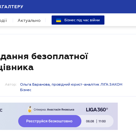
ХГАЛТЕРУ
одії
Актуально
Бізнес під час війни
дання безоплатної
цівника
Автор:
Ольга Баранова, провідний юрист-аналітик ЛІГА:ЗАКОН
Бізнес