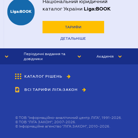
Національний юридичний
Liga:BOOK
каталог України
ТАРИФИ
ДЕТАЛЬНІШЕ
Періодичні видання та
Академія
довідники
ЮРИСТ&ЗАКОН
АКАДЕМІЯ ЛІГА:ЗАКОН
КАТАЛОГ РІШЕНЬ
БУХГАЛТЕР&ЗАКОН
ВСІ ТАРИФИ ЛІГА:ЗАКОН
ВІСНИК МСФЗ
ІНТЕРБУХ
ОСОБИСТИЙ ЕКСПЕРТ
©
ТОВ "інформаційно-аналітичний центр ЛІГА", 1991-2026.
©
ТОВ "ЛІГА ЗАКОН", 2007-2026.
©
Інформаційне агенство "ЛІГА:ЗАКОН", 2010-2026.