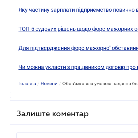
Яку частину зарплати підприємство повинно 
ТОП-5 судових рішень щодо форс-мажорних о
Для підтвердження форс-мажорної обставини
Чи можна укласти з працівником договір про 
Головна
/
Новини
/
Залиште коментар