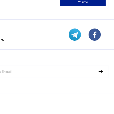
увійти
н.