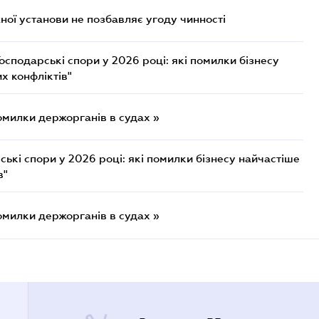
ої установи не позбавляє угоду чинності
осподарські спори у 2026 році: які помилки бізнесу
х конфліктів"
омилки держорганів в судах »
ькі спори у 2026 році: які помилки бізнесу найчастіше
в"
омилки держорганів в судах »