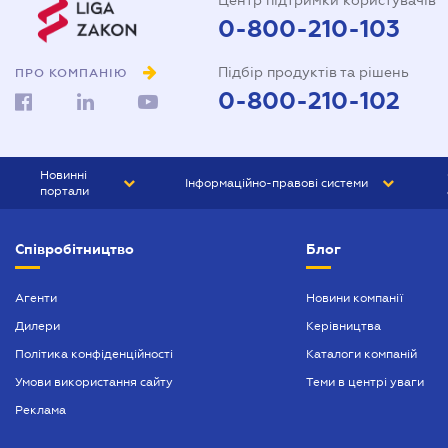
Центр підтримки користувачів
0-800-210-103
Підбір продуктів та рішень
ПРО КОМПАНІЮ
0-800-210-102
Новинні
Інформаційно-правові системи
портали
ЮРЛІГА
Право України
Співробітництво
Блог
БІЗНЕС
ГРАНД
БУХГАЛТЕР.ua
ПРАЙМ
Агенти
Новини компанії
Дилери
Керівництва
БУХГАЛТЕР ПРОФ
Політика конфіденційності
Каталоги компаній
ЮРИСТ ПРОФ
Умови використання сайту
Теми в центрі уваги
ЮРИСТ
Реклама
ПІДПРИЄМЕЦЬ