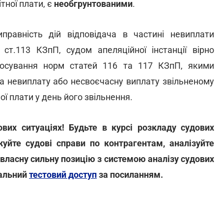
тної плати, є
необгрунтованими
.
равність дій відповідача в частині невиплати
 ст.113 КЗпП, судом апеляційної інстанції вірно
тосування норм статей 116 та 117 КЗпП, якими
за невиплату або несвоєчасну виплату звільненому
ої плати у день його звільнення.
их ситуаціях! Будьте в курсі розкладу судових
жуйте судові справи по контрагентам, аналізуйте
 власну сильну позицію з системою аналізу судових
нальний
тестовий доступ
за посиланням.