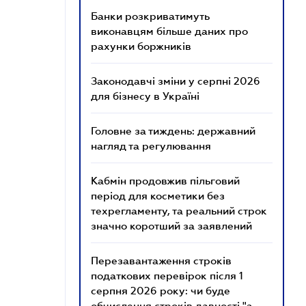
Банки розкриватимуть
виконавцям більше даних про
рахунки боржників
Законодавчі зміни у серпні 2026
для бізнесу в Україні
Головне за тиждень: державний
нагляд та регулювання
Кабмін продовжив пільговий
період для косметики без
техрегламенту, та реальний строк
значно коротший за заявлений
Перезавантаження строків
податкових перевірок після 1
серпня 2026 року: чи буде
обчислення строків давності "з