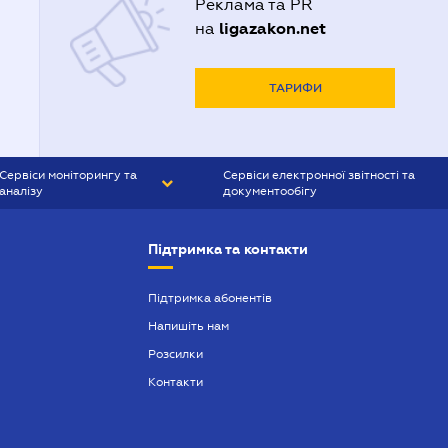
Реклама та PR
ligazakon.net
на
ТАРИФИ
Сервіси моніторингу та
Сервіси електронної звітності та
аналізу
документообігу
CONTR AGENT
Liga:REPORT
Підтримка та контакти
SMS-МАЯК
VERDICTUM
Підтримка абонентів
Напишіть нам
SEMANTRUM
Розсилки
SMS-МАЯК ІПОТЕКА
Контакти