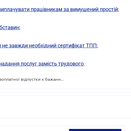
виплачувати працівникам за вимушений простій
;
бставин
;
 не завжди необхідний сертифікат ТПП
;
надання послуг замість трудового
.
Обов'язковою умовою надання безоплатної відпустки є бажання працівника