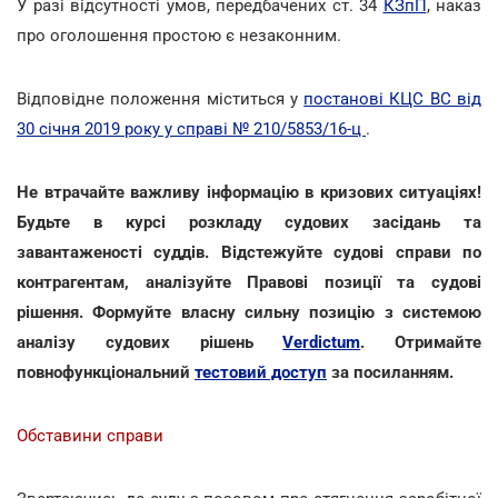
У разі відсутності умов, передбачених ст. 34
КЗпП
, наказ
про оголошення простою є незаконним.
Відповідне положення міститься у
постанові КЦС ВС від
30 січня 2019 року у справі № 210/5853/16-ц
.
Не втрачайте важливу інформацію в кризових ситуаціях!
Будьте в курсі розкладу судових засідань та
завантаженості суддів. Відстежуйте судові справи по
контрагентам, аналізуйте Правові позиції та судові
рішення. Формуйте власну сильну позицію з системою
аналізу судових рішень
Verdictum
. Отримайте
повнофункціональний
тестовий доступ
за посиланням.
Обставини справи