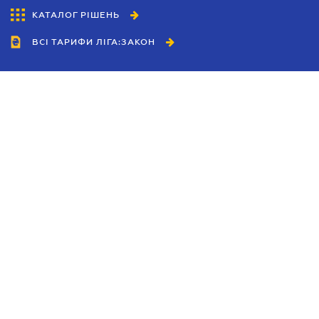
КАТАЛОГ РІШЕНЬ
ВСІ ТАРИФИ ЛІГА:ЗАКОН
Співробітництво
Агенти
Дилери
Політика конфіденційності
Умови використання сайту
Реклама
Блог
Новини компанії
Керівництва
Каталоги компаній
Теми в центрі уваги