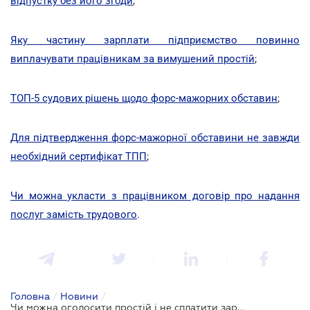
відпустку без його згоди
;
Яку частину зарплати підприємство повинно
виплачувати працівникам за вимушений простій
;
ТОП-5 судових рішень щодо форс-мажорних обставин
;
Для підтвердження форс-мажорної обставини не завжди
необхідний сертифікат ТПП
;
Чи можна укласти з працівником договір про надання
послуг замість трудового
.
Головна
/
Новини
/
Чи можна оголосити простій і не сплатити зарплату працівникам, якщо підприємство функціонувало