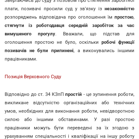
Звертаючись до суду з позовом про стягнення заробітної
плати, позивачі просили суд у зв'язку із
незаконністю
розпоряджень відповідача про оголошення їм
простою
,
стягнути із роботодавця середній заробіток за час
вимушеного прогулу
. Вважали, що підстав для
оголошення простою не було, оскільки
робочі функції
позивачів не були припинені
, а виконувались іншими
працівниками.
Позиція Верховного Суду
Відповідно до ст. 34 КЗпП
простій
- це зупинення роботи,
викликане відсутністю організаційних або технічних
умов, необхідних для виконання роботи, невідворотною
силою або іншими обставинами. У разі простою
працівники можуть бути переведені за їх згодою з
урахуванням спеціальності і кваліфікації на іншу роботу