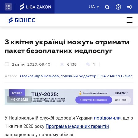
UA
БІЗНЕС
З квітня українці можуть отримати
пакет безоплатних медпослуг
2 квітня 2020, 09:40
6438
1
Автор:
Олександра Кознова, головний редактор LIGA ZAKON Бізнес
Реклама
У Національній службі здоров'я України
повідомили
, що з
1 квітня 2020 року
Програма медичних гарантій
запрацювала у повному обсязі.