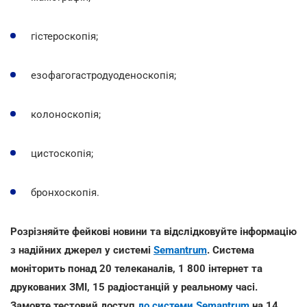
гістероскопія;
езофагогастродуоденоскопія;
колоноскопія;
цистоскопія;
бронхоскопія.
Розрізняйте фейкові новини та відслідковуйте інформацію
з надійних джерел у системі
Semantrum
. Система
моніторить понад 20 телеканалів, 1 800 інтернет та
друкованих ЗМІ, 15 радіостанцій у реальному часі.
Замовте тестовий доступ
до системи Semantrum
на 14