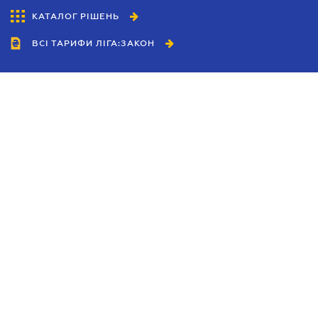
КАТАЛОГ РІШЕНЬ
ВСІ ТАРИФИ ЛІГА:ЗАКОН
Співробітництво
Агенти
Дилери
Політика конфіденційності
Умови використання сайту
Реклама
Блог
Новини компанії
Керівництва
Каталоги компаній
Теми в центрі уваги