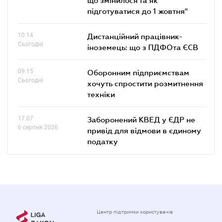
підготуватися до 1 жовтня"
10.14
Дистанційний працівник-
Сьогодні
іноземець: що з ПДФОта ЄСВ
09.15
Оборонним підприємствам
Сьогодні
хочуть спростити розмитнення
техніки
17.07
Заборонений КВЕД у ЄДР не
6 серпня 2026
привід для відмови в єдиному
податку
Центр підтримки користувачів