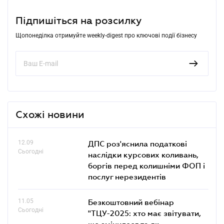
Підпишіться на розсилку
Щопонеділка отримуйте weekly-digest про ключові події бізнесу
Схожі новини
12.09
ДПС роз'яснила податкові
Сьогодні
наслідки курсових коливань,
боргів перед колишніми ФОП і
послуг нерезидентів
11.05
Безкоштовний вебінар
Сьогодні
"ТЦУ-2025: хто має звітувати,
що змінилося та як