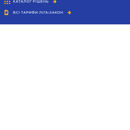
КАТАЛОГ РІШЕНЬ
ВСІ ТАРИФИ ЛІГА:ЗАКОН
Співробітництво
Агенти
Дилери
Політика конфіденційності
Умови використання сайту
Реклама
Блог
Новини компанії
Керівництва
Каталоги компаній
Теми в центрі уваги