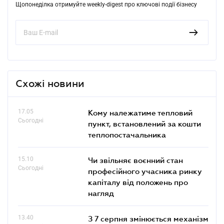
Щопонеділка отримуйте weekly-digest про ключові події бізнесу
Схожі новини
17.05
Кому належатиме тепловий
Сьогодні
пункт, встановлений за кошти
теплопостачальника
15.10
Чи звільняє воєнний стан
Сьогодні
професійного учасника ринку
капіталу від положень про
нагляд
13.40
З 7 серпня змінюється механізм