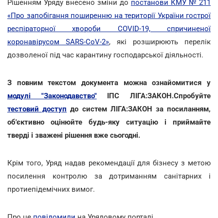
Рішенням Уряду внесено зміни до
постанови КМУ № 211
«Про запобігання поширенню на території України гострої
респіраторної хвороби COVID-19, спричиненої
коронавірусом SARS-CoV-2»
, які розширюють перелік
дозволеної під час карантину господарської діяльності.
З повним текстом документа можна ознайомитися у
модулі "Законодавство"
ІПС ЛІГА:ЗАКОН.Спробуйте
тестовий доступ
до систем ЛІГА:ЗАКОН за посиланням,
об'єктивно оцінюйте будь-яку ситуацію і приймайте
тверді і зважені рішення вже сьогодні.
Крім того, Уряд надав рекомендації для бізнесу з метою
посилення контролю за дотриманням санітарних і
протиепідемічних вимог.
Про це
повідомили
на Урядовому порталі.