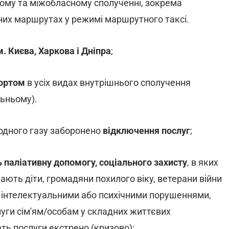
ому та міжобласному сполученні, зокрема
них маршрутах у режимі маршрутного таксі.
 Києва, Харкова і Дніпра
;
портом
в усіх видах внутрішнього сполучення
льньому).
родного газу заборонено
відключення послуг
;
ь паліативну допомогу, соціального захисту
, в яких
ють діти, громадяни похилого віку, ветерани війни
ими інтелектуальними або психічними порушеннями,
луги сім'ям/особам у складних життєвих
ють послуги екстрено (кризово);