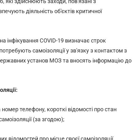
сіб, які здійснюють заходи, пов'язані з
ечують діяльність об'єктів критичної
 на інфікування COVID-19 визначає строк
і потребують самоізоляції у зв'язку з контактом з
державних установ МОЗ та вносять інформацію до
оляції:
а номер телефону, короткі відомості про стан
самоізоляції (за згодою);
х відомостей про місце своєї самоізоляції,