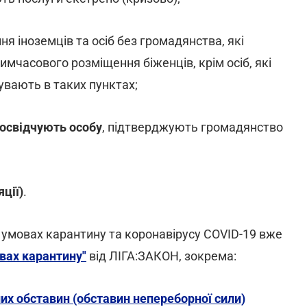
ня іноземців та осіб без громадянства, які
имчасового розміщення біженців, крім осіб, які
увають в таких пунктах;
посвідчують особу
, підтверджують громадянство
ції)
.
в умовах карантину та коронавірусу COVID-19 вже
овах карантину"
від ЛІГА:ЗАКОН, зокрема:
х обставин (обставин непереборної сили)