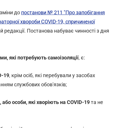
 зміни до
постанови № 211 "Про запобігання
раторної хвороби COVID-19, спричиненої
вій редакції. Постанова набуває чинності з дня
ми, які потребують самоізоляції
, є:
D-19
, крім осіб, які перебували у засобах
анням службових обов'язків;
, або особи, які хворіють на COVID-19
та не