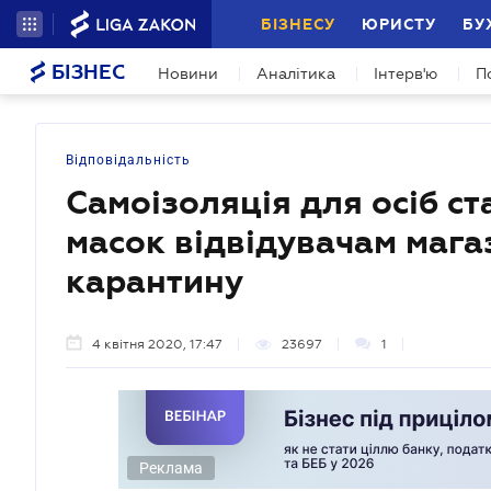
БІЗНЕСУ
ЮРИСТУ
БУ
БІЗНЕС
Новини
Аналітика
Інтерв'ю
П
Відповідальність
Самоізоляція для осіб ст
масок відвідувачам мага
карантину
4 квітня 2020, 17:47
23697
1
Реклама