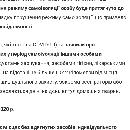
я режиму самоізоляції особу буде притягнуто до
випадку порушення режиму самоізоляції, що призвело
повідальності
.
, які хворі на COVID-19) та
заявили про
их у період самоізоляції іншими особами
,
дуктами харчування, засобами гігієни, лікарськими
на відстані не більше ніж 2 кілометри від місця
індивідуального захисту, зокрема респіраторів або
зволяється двічі на день вигул домашніх тварин.
2020
р.:
х місцях без вдягнутих засобів індивідуального