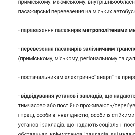
приміському, міжміському, внутрішньообласн
пасажирські перевезення на міських автобус
- перевезення пасажирів
метрополітенами мм.
-
перевезення пасажирів залізничним транс
(приміському, міському, регіональному та да
- постачальникам електричної енергії та при
-
відвідування установ і закладів, що надают
тимчасово або постійно проживають/перебува
і праці, особи з інвалідністю, особи із стійк
установ і закладів, що надають соціальні пос
обставинах, крім установ і закладів, які нада