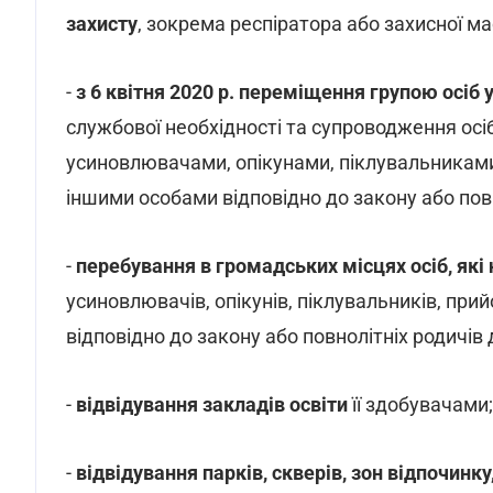
захисту
, зокрема респіратора або захисної ма
-
з 6 квітня 2020 р. переміщення групою осіб у
службової необхідності та супроводження осіб,
усиновлювачами, опікунами, піклувальникам
іншими особами відповідно до закону або пов
-
перебування в громадських місцях осіб, які 
усиновлювачів, опікунів, піклувальників, прий
відповідно до закону або повнолітніх родичів 
-
відвідування закладів освіти
її здобувачами;
-
відвідування парків, скверів, зон відпочинк