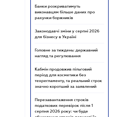
Банки розкриватимуть
виконавцям більше даних про
рахунки боржників
Законодавчі зміни у серпні 2026
для бізнесу в Україні
Головне за тиждень: державний
нагляд та регулювання
Кабмін продовжив пільговий
період для косметики без
техрегламенту, та реальний строк
значно коротший за заявлений
Перезавантаження строків
податкових перевірок після 1
серпня 2026 року: чи буде
обчислення строків давності "з