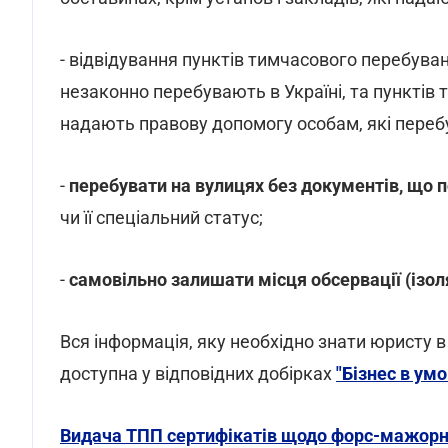
- відвідування пунктів тимчасового перебуван
незаконно перебувають в Україні, та пунктів т
надають правову допомогу особам, які переб
-
перебувати на вулицях без документів, що 
чи її спеціальний статус;
-
самовільно залишати місця обсервації (ізоля
Вся інформація, яку необхідно знати юристу 
доступна у відповідних добірках
"Бізнес в ум
Видача ТПП сертифікатів щодо форс-мажорни