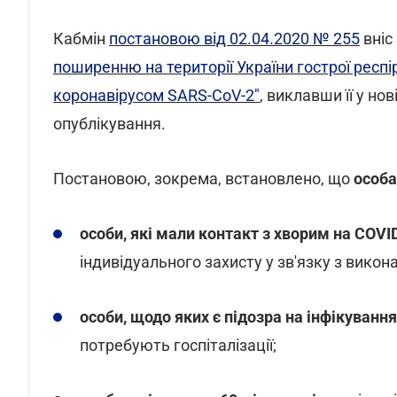
Кабмін
постановою від 02.04.2020 № 255
вніс
поширенню на території України гострої респі
коронавірусом SARS-CoV-2"
, виклавши її у но
опублікування.
Постановою, зокрема, встановлено, що
особа
особи, які мали контакт з хворим на COVI
індивідуального захисту у зв'язку з викон
особи, щодо яких є підозра на інфікування
потребують госпіталізації;