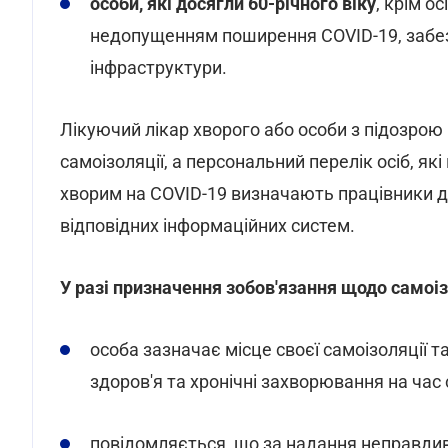
особи, які досягли 60-річного віку
, крім о
недопущенням поширення COVID-19, забезп
інфраструктури.
Лікуючий лікар хворого або особи з підозрою
самоізоляції, а персональний перелік осіб, як
хворим на COVID-19 визначають працівники 
відповідних інформаційних систем.
У разі призначення зобов'язання щодо самоіз
особа зазначає місце своєї самоізоляції т
здоров'я та хронічні захворювання на час 
повідомляється, що за надання неправдиви