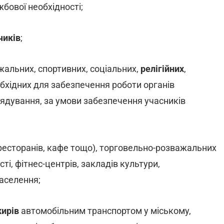
бової необхідності;
чиків
;
жальних, спортивних, соціальних,
релігійних
,
еобхідних для забезпечення роботи органів
рядування, за умови забезпечення учасників
ресторанів, кафе тощо), торговельно-розважальних
ті, фітнес-центрів, закладів культури,
аселення;
жирів
автомобільним транспортом у міському,