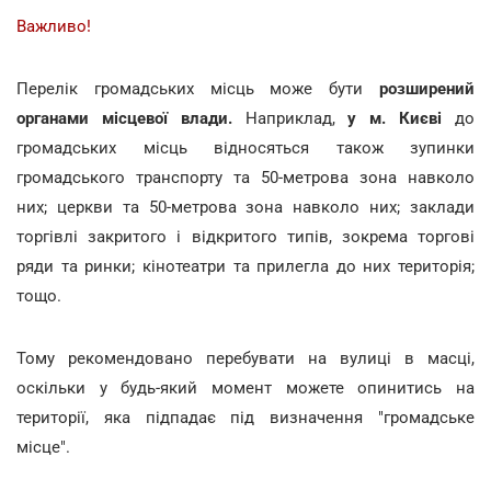
Важливо!
Перелік громадських місць може бути
розширений
органами місцевої влади.
Наприклад,
у м. Києві
до
громадських місць відносяться також зупинки
громадського транспорту та 50-метрова зона навколо
них; церкви та 50-метрова зона навколо них; заклади
торгівлі закритого і відкритого типів, зокрема торгові
ряди та ринки; кінотеатри та прилегла до них територія;
тощо.
Тому рекомендовано перебувати на вулиці в масці,
оскільки у будь-який момент можете опинитись на
території, яка підпадає під визначення "громадське
місце".