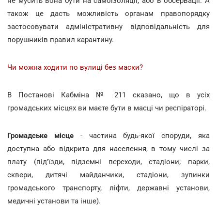
не мусить вона бути на самоізоляції, або в обсервації. А
також це дасть можливість органам правопорядку
застосовувати адміністративну відповідальність для
порушників правил карантину.
Чи можна ходити по вулиці без маски?
В Постанові Кабміна № 211 сказано, що в усіх
громадських місцях ви маєте бути в масці чи респіраторі.
Громадське місце
- частина будь-якої споруди, яка
доступна або відкрита для населення, в тому числі за
плату (під'їзди, підземні переходи, стадіони; парки,
сквери, дитячі майданчики, стадіони, зупинки
громадського транспорту, ліфти, державні установи,
медичні установи та інше).