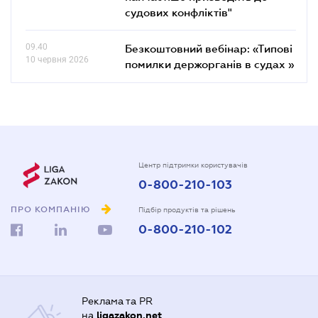
судових конфліктів"
09.40
Безкоштовний вебінар: «Типові
10 червня 2026
помилки держорганів в судах »
Центр підтримки користувачів
0-800-210-103
ПРО КОМПАНІЮ
Підбір продуктів та рішень
0-800-210-102
Реклама та PR
на
ligazakon.net