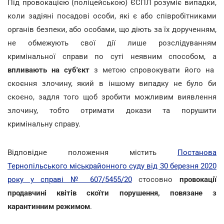
Під провокацією (поліцейською) ЄСПЛ розуміє випадки,
коли задіяні посадові особи, які є або співробітниками
органів безпеки, або особами, що діють за їх дорученням,
не обмежують свої дії лише розслідуванням
кримінальної справи по суті неявним способом, а
впливають на суб'єкт
з метою спровокувати його на
скоєння злочину, який в іншому випадку не було би
скоєно, задля того щоб зробити можливим виявлення
злочину, тобто отримати докази та порушити
кримінальну справу.
Відповідне положення містить
Постанова
Тернопільського міськрайонного суду від 30 березня 2020
року у справі № 607/5455/20
стосовно
провокації
продавчині квітів скоїти порушення, повязане з
карантинним режимом
.