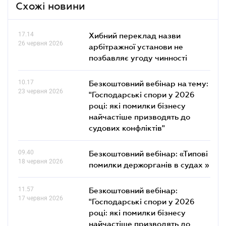
Схожі новини
17.14
Хибний переклад назви
26 червня 2026
арбітражної установи не
позбавляє угоду чинності
10.17
Безкоштовний вебінар на тему:
23 червня 2026
"Господарські спори у 2026
році: які помилки бізнесу
найчастіше призводять до
судових конфліктів"
09.40
Безкоштовний вебінар: «Типові
18 червня 2026
помилки держорганів в судах »
11.57
Безкоштовний вебінар:
17 червня 2026
"Господарські спори у 2026
році: які помилки бізнесу
найчастіше призводять до