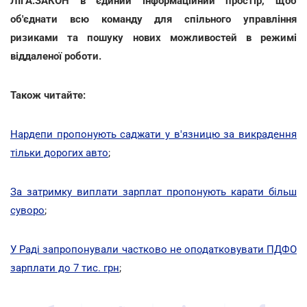
ЛІГА:ЗАКОН в єдиний інформаційний простір, щоб
об'єднати всю команду для спільного управління
ризиками та пошуку нових можливостей в режимі
віддаленої роботи.
Також читайте:
Нардепи пропонують саджати у в'язницю за викрадення
тільки дорогих авто
;
За затримку виплати зарплат пропонують карати більш
суворо
;
У Раді запропонували частково не оподатковувати ПДФО
зарплати до 7 тис. грн
;