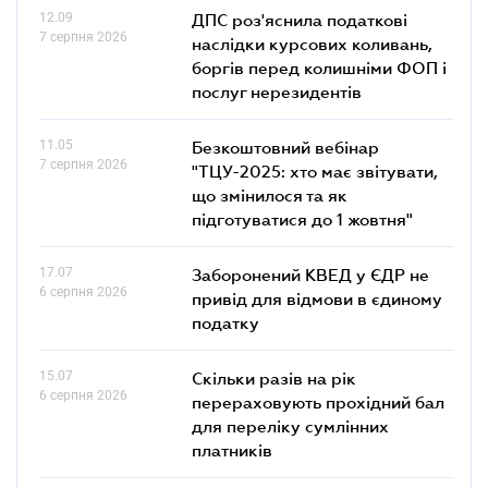
12.09
ДПС роз'яснила податкові
7 серпня 2026
наслідки курсових коливань,
боргів перед колишніми ФОП і
послуг нерезидентів
11.05
Безкоштовний вебінар
7 серпня 2026
"ТЦУ-2025: хто має звітувати,
що змінилося та як
підготуватися до 1 жовтня"
17.07
Заборонений КВЕД у ЄДР не
6 серпня 2026
привід для відмови в єдиному
податку
15.07
Скільки разів на рік
6 серпня 2026
перераховують прохідний бал
для переліку сумлінних
платників