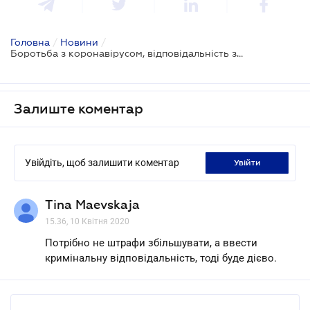
Головна
/
Новини
/
Боротьба з коронавірусом, відповідальність за пожежі: ВР збереться на позачергове засідання
Залиште коментар
Увійдіть, щоб залишити коментар
увійти
Tina Maevskaja
15.36, 10 Квітня 2020
Потрібно не штрафи збільшувати, а ввести
кримінальну відповідальність, тоді буде дієво.