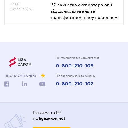
17.00
ВС захистив експортера олії
5 серпня 2026
від донарахувань за
трансфертним ціноутворенням
Центр підтримки користувачів
0-800-210-103
ПРО КОМПАНІЮ
Підбір продуктів та рішень
0-800-210-102
Реклама та PR
на
ligazakon.net