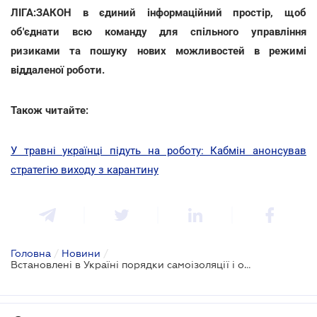
ЛІГА:ЗАКОН в єдиний інформаційний простір, щоб
об'єднати всю команду для спільного управління
ризиками та пошуку нових можливостей в режимі
віддаленої роботи.
Також читайте:
У травні українці підуть на роботу: Кабмін анонсував
стратегію виходу з карантину
Головна
/
Новини
/
Встановлені в Україні порядки самоізоляції і обсервації відтепер законні: прийнято Закон