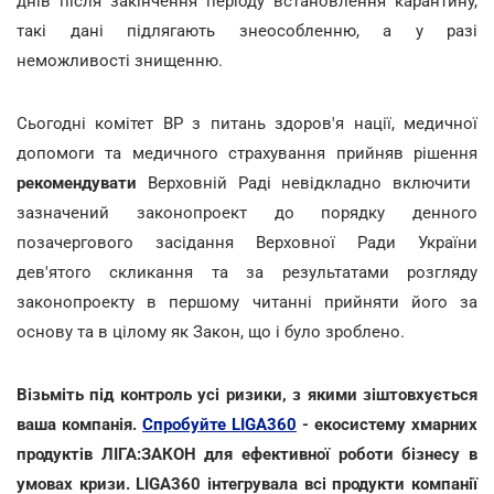
днів після закінчення періоду встановлення карантину,
такі дані підлягають знеособленню, а у разі
неможливості знищенню.
Сьогодні комітет ВР з питань здоров'я нації, медичної
допомоги та медичного страхування прийняв рішення
рекомендувати
Верховній Раді невідкладно включити
зазначений законопроект до порядку денного
позачергового засідання Верховної Ради України
дев'ятого скликання та за результатами розгляду
законопроекту в першому читанні прийняти його за
основу та в цілому як Закон, що і було зроблено.
Візьміть під контроль усі ризики, з якими зіштовхується
ваша компанія.
Спробуйте LIGA360
- екосистему хмарних
продуктів ЛІГА:ЗАКОН для ефективної роботи бізнесу в
умовах кризи. LIGA360 інтегрувала всі продукти компанії