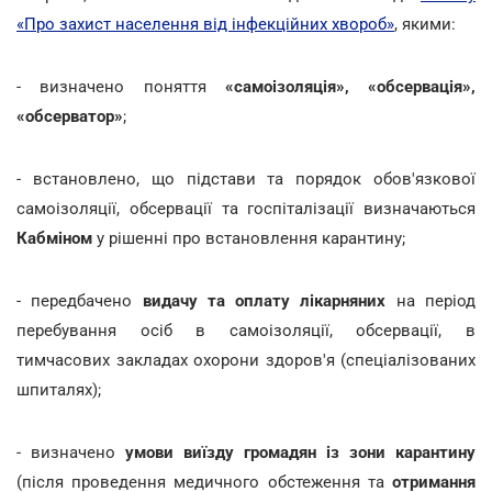
«Про захист населення від інфекційних хвороб»
, якими:
- визначено поняття
«самоізоляція», «обсервація»,
«обсерватор»
;
- встановлено, що підстави та порядок обов'язкової
самоізоляції, обсервації та госпіталізації визначаються
Кабміном
у рішенні про встановлення карантину;
- передбачено
видачу та оплату лікарняних
на період
перебування осіб в самоізоляції, обсервації, в
тимчасових закладах охорони здоров'я (спеціалізованих
шпиталях);
- визначено
умови виїзду громадян із зони карантину
(після проведення медичного обстеження та
отримання