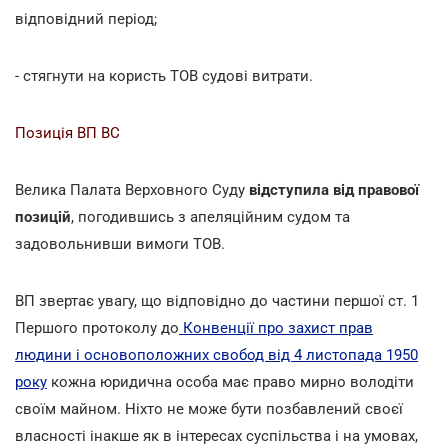
відповідний період;
- стягнути на користь ТОВ судові витрати.
Позиція ВП ВС
Велика Палата Верховного Суду
відступила від правової
позицій
, погодившись з апеляційним судом та
задовольнивши вимоги ТОВ.
ВП звертає увагу, що відповідно до частини першої ст. 1
Першого протоколу до
Конвенції про захист прав
людини і основоположних свобод від 4 листопада 1950
року
кожна юридична особа має право мирно володіти
своїм майном. Ніхто не може бути позбавлений своєї
власності інакше як в інтересах суспільства і на умовах,