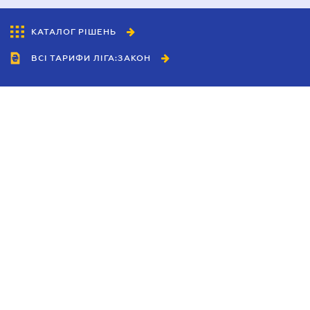
КАТАЛОГ РІШЕНЬ
ВСІ ТАРИФИ ЛІГА:ЗАКОН
Співробітництво
Агенти
Дилери
Політика конфіденційності
Умови використання сайту
Реклама
Блог
Новини компанії
Керівництва
Каталоги компаній