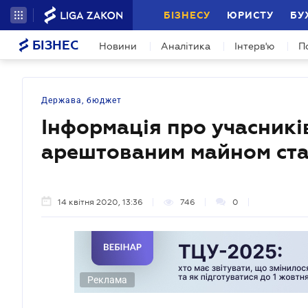
БІЗНЕСУ
ЮРИСТУ
БУ
БІЗНЕС
Новини
Аналітика
Інтерв'ю
П
Держава, бюджет
Інформація про учасникі
арештованим майном ста
14 квітня 2020, 13:36
746
0
Реклама