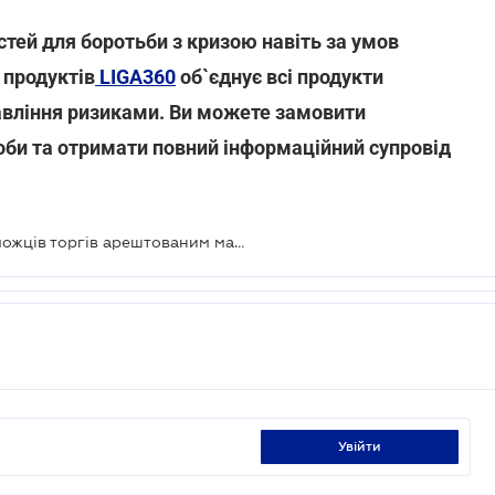
стей для боротьби з кризою навіть за умов
 продуктів
LIGA360
об`єднує всі продукти
авління ризиками
. Ви можете замовити
оби та отримати повний інформаційний супровід
Інформація про учасників та переможців торгів арештованим майном стала відкритою
увійти