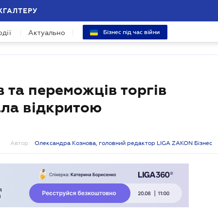
ХГАЛТЕРУ
одії
Актуально
Бізнес під час війни
в та переможців торгів
ла відкритою
Автор:
Олександра Кознова, головний редактор LIGA ZAKON Бізнес