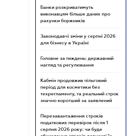
Банки розкриватимуть
виконавцям більше даних про
рахунки боржників
Законодавчі зміни у серпні 2026
для бізнесу в Україні
Головне за тиждень: державний
нагляд та регулювання
Кабмін продовжив пільговий
період для косметики без
техрегламенту, та реальний строк
значно коротший за заявлений
Перезавантаження строків
податкових перевірок після 1
серпня 2026 року: чи буде
обчислення строків давності "з