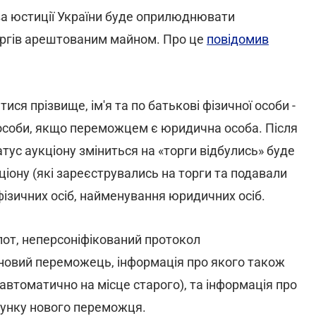
ва юстиції України буде оприлюднювати
оргів арештованим майном. Про це
повідомив
ся прізвище, ім'я та по батькові фізичної особи -
особи, якщо переможцем є юридична особа. Після
атус аукціону зміниться на «торги відбулись» буде
кціону (які зареєструвались на торги та подавали
і фізичних осіб, найменування юридичних осіб.
лот, неперсоніфікований протокол
новий переможець, інформація про якого також
втоматично на місце старого), та інформація про
ахунку нового переможця.