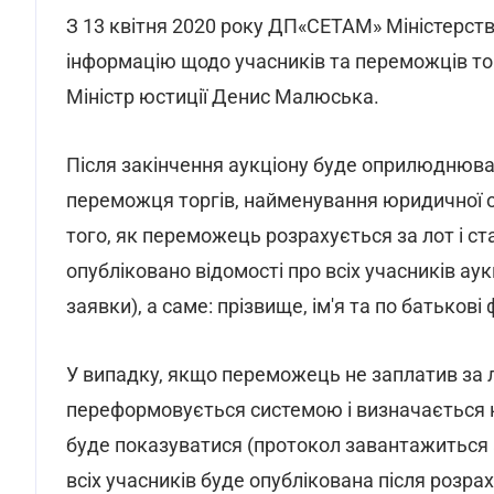
З 13 квітня 2020 року ДП«СЕТАМ» Міністерст
інформацію щодо учасників та переможців т
Міністр юстиції Денис Малюська.
Після закінчення аукціону буде оприлюднювати
переможця торгів, найменування юридичної 
того, як переможець розрахується за лот і ст
опубліковано відомості про всіх учасників ау
заявки), а саме: прізвище, ім'я та по батьков
У випадку, якщо переможець не заплатив за 
переформовується системою і визначається 
буде показуватися (протокол завантажиться а
всіх учасників буде опублікована після розр