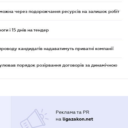
 можна через подорожчання ресурсів на залишок робіт
оги і 15 днів на тендер
проводу кандидатів надаватимуть приватні компанії
егулював порядок розірвання договорів за динамічною
Реклама та PR
ligazakon.net
на