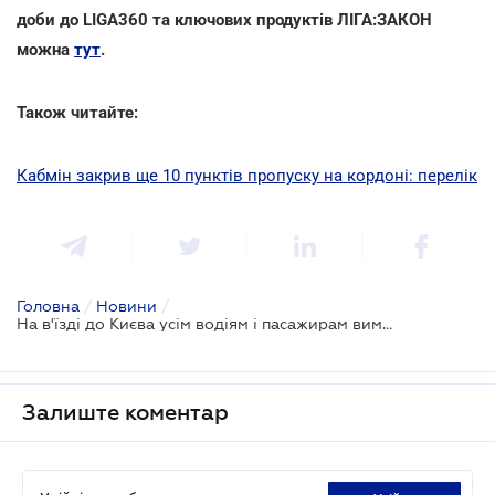
доби до LIGA360 та ключових продуктів ЛІГА:ЗАКОН
можна
тут
.
Також читайте:
Кабмін закрив ще 10 пунктів пропуску на кордоні: перелік
Головна
/
Новини
/
На в'їзді до Києва усім водіям і пасажирам вимірюватимуть температуру
Залиште коментар