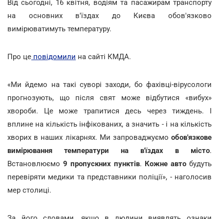
Від сьогодні, 16 квітня, водіям та пасажирам транспорту
на основних в'їздах до Києва обов'язково
вимірюватимуть температуру.
Про це
повідомили
на сайті КМДА.
«Ми йдемо на такі суворі заходи, бо фахівці-вірусологи
прогнозують, що після свят може відбутися «вибух»
хвороби. Це може трапитися десь через тиждень. І
вплине на кількість інфікованих, а значить - і на кількість
хворих в наших лікарнях. Ми запроваджуємо
обов'язкове
вимірювання температури на в'їздах в місто
.
Встановлюємо
9 пропускних пунктів
.
Кожне авто
будуть
перевіряти медики та представники поліції», - наголосив
мер столиці.
За його словами, якщо в людини виявлять ознаки