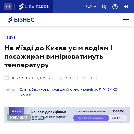
UA
БІЗНЕС
Галузі
На в'їзді до Києва усім водіям і
пасажирам вимірюватимуть
температуру
16 квітня 2020, 10:06
903
0
Автор:
Ольга Баранова, провідний юрист-аналітик ЛІГА:ЗАКОН
Бізнес
Реклама