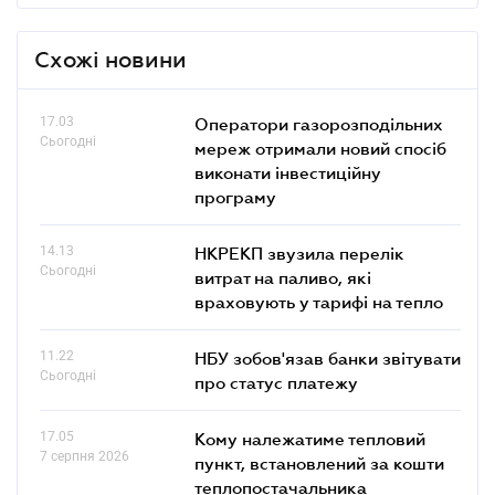
Схожі новини
17.03
Оператори газорозподільних
Сьогодні
мереж отримали новий спосіб
виконати інвестиційну
програму
14.13
НКРЕКП звузила перелік
Сьогодні
витрат на паливо, які
враховують у тарифі на тепло
11.22
НБУ зобов'язав банки звітувати
Сьогодні
про статус платежу
17.05
Кому належатиме тепловий
7 серпня 2026
пункт, встановлений за кошти
теплопостачальника