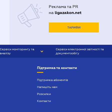
Реклама та PR
ligazakon.net
на
ТАРИФИ
Сервіси моніторингу та
Сервіси електронної звітності та
аналізу
документообігу
CONTR AGENT
Liga:REPORT
Підтримка та контакти
SMS-МАЯК
VERDICTUM
Підтримка абонентів
Напишіть нам
SEMANTRUM
Розсилки
SMS-МАЯК ІПОТЕКА
Контакти