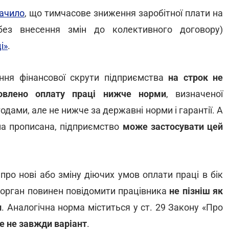
ачило
, що тимчасове зниження заробітної плати на
(без внесення змін до колективного договору)
і»
.
ння фінансової скрути підприємства
на строк не
овлено оплату праці нижче норми
, визначеної
дами, але не нижче за державні норми і гарантії. А
а прописана, підприємство
може застосувати цей
 про нові або зміну діючих умов оплати праці в бік
 орган повинен повідомити працівника
не пізніш як
и
. Аналогічна норма міститься у ст. 29 Закону «Про
це не завжди варіант
.