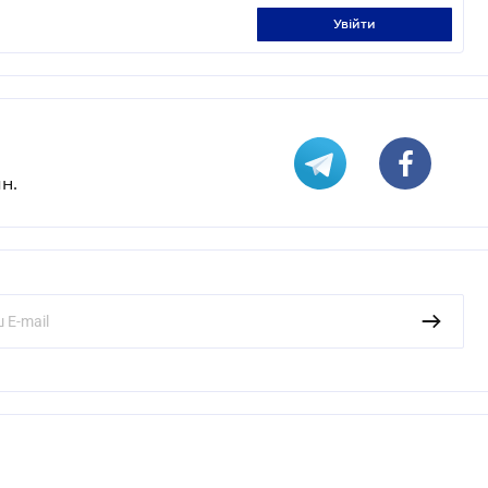
увійти
н.