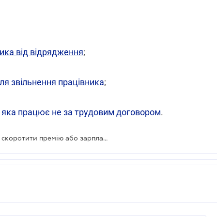
ника від відрядження
;
ля звільнення працівника
;
 яка працює не за трудовим договором
.
За якої умови працівникові можна скоротити премію або зарплату на час карантину