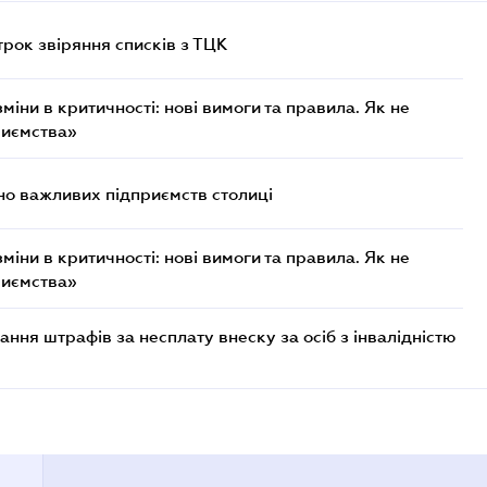
трок звіряння списків з ТЦК
міни в критичності: нові вимоги та правила. Як не
риємства»
о важливих підприємств столиці
міни в критичності: нові вимоги та правила. Як не
риємства»
ння штрафів за несплату внеску за осіб з інвалідністю