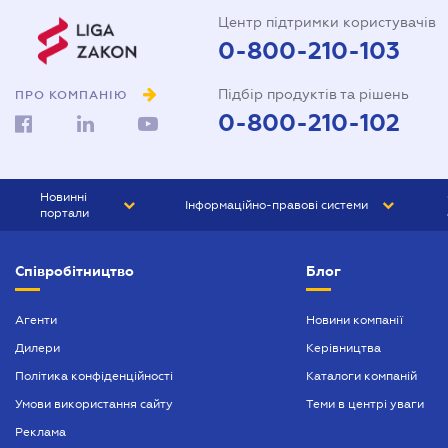
Центр підтримки користувачів
0-800-210-103
Підбір продуктів та рішень
ПРО КОМПАНІЮ
0-800-210-102
Новинні
Інформаційно-правові системи
портали
ЮРЛІГА
Право України
Співробітництво
Блог
БІЗНЕС
ГРАНД
БУХГАЛТЕР.ua
ПРАЙМ
Агенти
Новини компанії
Дилери
Керівництва
БУХГАЛТЕР ПРОФ
Політика конфіденційності
Каталоги компаній
ЮРИСТ ПРОФ
Умови використання сайту
Теми в центрі уваги
ЮРИСТ
Реклама