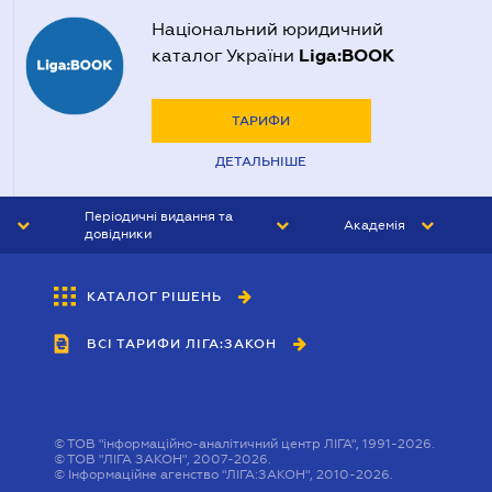
Національний юридичний
Liga:BOOK
каталог України
ТАРИФИ
ДЕТАЛЬНІШЕ
Періодичні видання та
Академія
довідники
ЮРИСТ&ЗАКОН
АКАДЕМІЯ ЛІГА:ЗАКОН
КАТАЛОГ РІШЕНЬ
БУХГАЛТЕР&ЗАКОН
ВСІ ТАРИФИ ЛІГА:ЗАКОН
ВІСНИК МСФЗ
ІНТЕРБУХ
ОСОБИСТИЙ ЕКСПЕРТ
©
ТОВ "інформаційно-аналітичний центр ЛІГА", 1991-2026.
©
ТОВ "ЛІГА ЗАКОН", 2007-2026.
©
Інформаційне агенство "ЛІГА:ЗАКОН", 2010-2026.