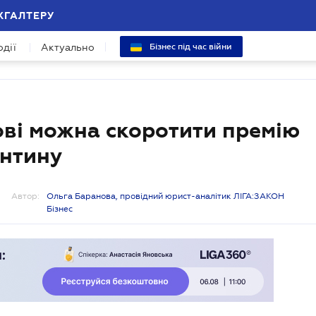
ХГАЛТЕРУ
одії
Актуально
Бізнес під час війни
ові можна скоротити премію
антину
Автор:
Ольга Баранова, провідний юрист-аналітик ЛІГА:ЗАКОН
Бізнес