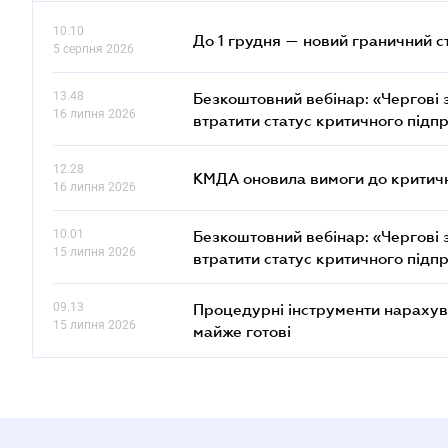
10.10
До 1 грудня — новий граничний с
5 серпня 2026
13.48
Безкоштовний вебінар: «Чергові з
16 липня 2026
втратити статус критичного підп
12.28
КМДА оновила вимоги до критичн
16 липня 2026
10.01
Безкоштовний вебінар: «Чергові з
15 липня 2026
втратити статус критичного підп
09.13
Процедурні інструменти нарахува
15 липня 2026
майже готові