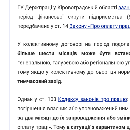
ГУ Держпраці у Кіровоградській області
зазн
період фінансової скрути підприємства 
передбачене у ст. 14
Закону «Про оплату прац
У колективному договорі на період подола
більше шести місяців може бути встан
генеральною, галузевою або регіональною уго
тому якщо у колективному договорі ця норм
тимчасовий захід
.
Однак у ст. 103
Кодексу законів про працю
:
погіршення власник або уповноважений ним
за два місяці до їх запровадження або змін
оплату праці». Тому
в ситуації з карантином 