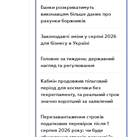
Банки розкриватимуть
виконавцям більше даних про
рахунки боржників
Законодавчі зміни у серпні 2026
для бізнесу в Україні
Головне за тиждень: державний
нагляд та регулювання
Кабмін продовжив пільговий
період для косметики без
техрегламенту, та реальний строк
значно коротший за заявлений
Перезавантаження строків
податкових перевірок після 1
серпня 2026 року: чи буде
обчислення строків давності "з