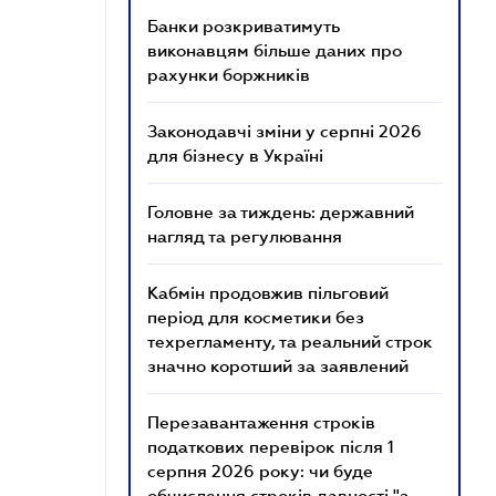
Банки розкриватимуть
виконавцям більше даних про
рахунки боржників
Законодавчі зміни у серпні 2026
для бізнесу в Україні
Головне за тиждень: державний
нагляд та регулювання
Кабмін продовжив пільговий
період для косметики без
техрегламенту, та реальний строк
значно коротший за заявлений
Перезавантаження строків
податкових перевірок після 1
серпня 2026 року: чи буде
обчислення строків давності "з