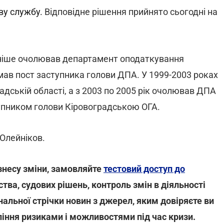
ву службу.
Відповідне рішення прийнято сьогодні на
аніше очолював департамент оподаткування
мав пост заступника голови ДПА. У 1999-2003 роках
ській області, а з 2003 по 2005 рік очолював ДПА
ступником голови Кіровоградською ОГА.
Олейніков.
знесу зміни, замовляйте
тестовий доступ до
тва, судових рішень, контроль змін в діяльності
нальної стрічки новин з джерел, яким довіряєте ви
ління ризиками і можливостями під час кризи.