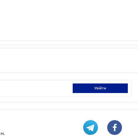
увійти
н.