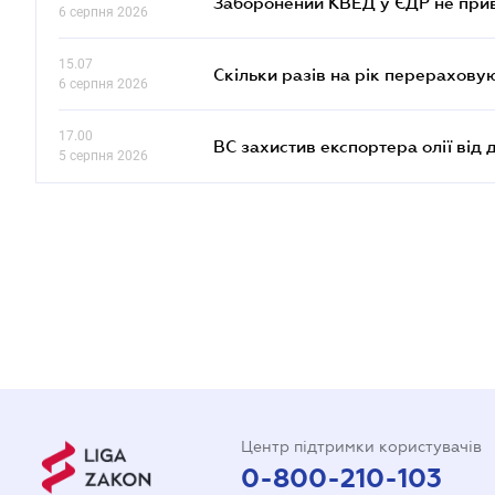
Заборонений КВЕД у ЄДР не прив
6 серпня 2026
15.07
Скільки разів на рік перерахову
6 серпня 2026
17.00
ВС захистив експортера олії від
5 серпня 2026
Центр підтримки користувачів
0-800-210-103