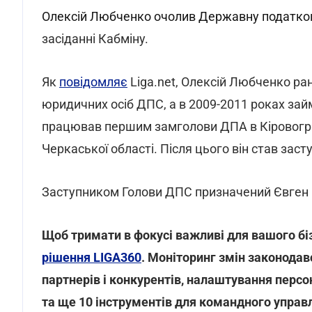
Олексій Любченко очолив Державну податко
засіданні Кабміну.
Як
повідомляє
Liga.net, Олексій Любченко р
юридичних осіб ДПС, а в 2009-2011 роках зай
працював першим замголови ДПА в Кіровоград
Черкаської області. Після цього він став за
Заступником Голови ДПС призначений Євген 
Щоб тримати в фокусі важливі для вашого бі
рішення LIGA360
. Моніторинг змін законодавс
партнерів і конкурентів, налаштування персо
та ще 10 інструментів для командного управ