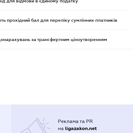
ід для відмови в єдиному податку
ють прохідний бал для переліку сумлінних платників
 донарахувань за трансфертним ціноутворенням
Реклама та PR
ligazakon.net
на