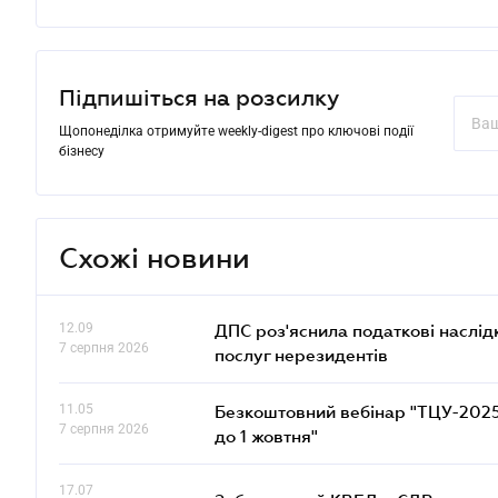
Підпишіться на розсилку
Щопонеділка отримуйте weekly-digest про ключові події
бізнесу
Схожі новини
12.09
ДПС роз'яснила податкові наслід
7 серпня 2026
послуг нерезидентів
11.05
Безкоштовний вебінар "ТЦУ-2025: 
7 серпня 2026
до 1 жовтня"
17.07