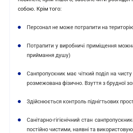
собою. Крім того:
Персонал не може потрапити на територію 
Потрапити у виробничі приміщення можна 
приймання душу)
Санпропускник має чіткий поділ на чисту 
розмежована фізично. Взуття з брудної зо
Здійснюється контроль піднігтьових прос
Санітарно-гігієнічний стан санпропускни
постійно чистими, наявні та використову