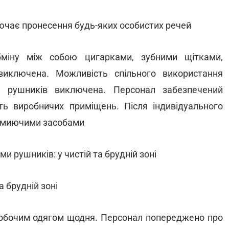
ючає пронесення будь-яких особистих речей
бміну між собою цигарками, зубними щітками,
иключена. Можливість спільного використання
и, рушників виключена. Персонал забезпечений
ь виробничих приміщень. Після індивідуального
о миючими засобами
 рушників: у чистій та брудній зоні
 брудній зоні
робочим одягом щодня. Персонал попереджено про