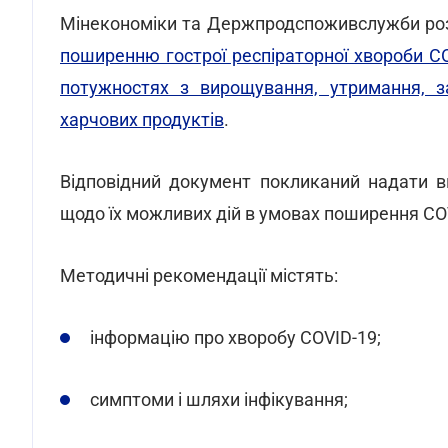
Мінекономіки та Держпродспоживслужби р
поширенню гострої респіраторної хвороби CO
потужностях з вирощування, утримання, з
харчових продуктів
.
Відповідний документ покликаний надати в
щодо їх можливих дій в умовах поширення CO
Методичні рекомендації містять:
інформацію про хворобу COVID-19;
симптоми і шляхи інфікування;