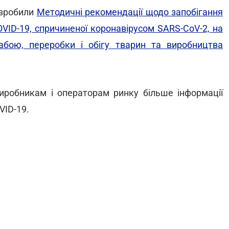
озробили
Методичні рекомендації щодо запобігання
VID-19, спричиненої коронавірусом SARS-CoV-2, на
абою, переробки і обігу тварин та виробництва
иробникам і операторам ринку більше інформації
VID-19.