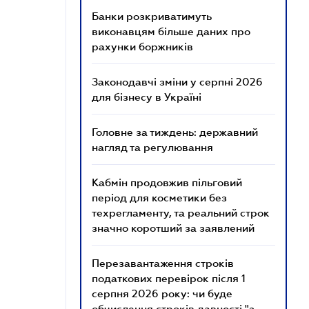
Банки розкриватимуть
виконавцям більше даних про
рахунки боржників
Законодавчі зміни у серпні 2026
для бізнесу в Україні
Головне за тиждень: державний
нагляд та регулювання
Кабмін продовжив пільговий
період для косметики без
техрегламенту, та реальний строк
значно коротший за заявлений
Перезавантаження строків
податкових перевірок після 1
серпня 2026 року: чи буде
обчислення строків давності "з