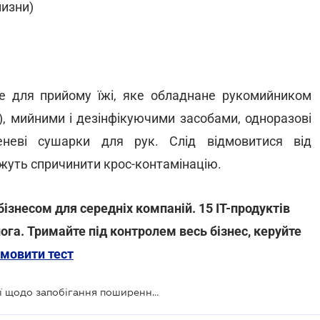
лизни)
е для прийому їжі, яке обладнане рукомийником
, мийними і дезінфікуючими засобами, одноразові
еневі сушарки для рук. Слід відмовитися від
жуть спричинити крос-контамінацію.
бізнесом для середніх компаній. 15 IT-продуктів
ога. Тримайте під контролем весь бізнес, керуйте
мовити тест
Food-бізнесу надали рекомендації щодо запобігання поширення COVID-19 на виробництві