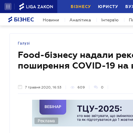
БІЗНЕСУ
ЮРИСТУ
БУ
БІЗНЕС
Новини
Аналітика
Інтерв'ю
П
Галузі
Food-бізнесу надали рек
поширення COVID-19 на 
7 травня 2020, 16:53
609
0
Реклама