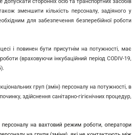
 допускати сторонніх осіб та транспортних засобів
також зменшити кількість персоналу, задіяного у
еобхідним для забезпечення безперебійної роботи
цесі і повинен бути присутнім на потужності, має
роботи (враховуючи інкубаційний період CODIV-19,
).
ціональних груп (змін) персоналу на потужності, в
ідпочинку, здійснення санітарно-гігієнічних процедур,
у персоналу на вахтовий режим роботи, оператори
персоналу на групи (зміни), які не контактують між