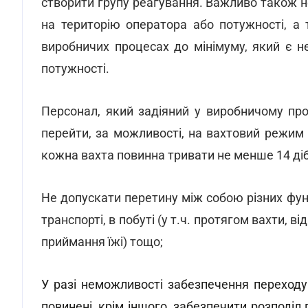
створити групу реагування. Важливо також не
на територію оператора або потужності, а 
виробничих процесах до мінімуму, який є н
потужності.
Персонал, який задіяний у виробничому про
перейти, за можливості, на вахтовий режим 
кожна вахта повинна тривати не менше 14 діб
Не допускати перетину між собою різних функ
транспорті, в побуті (у т.ч. протягом вахти, в
приймання їжі) тощо;
У разі неможливості забезпечення переход
повинені, крім іншого, забезпечити розподіл 