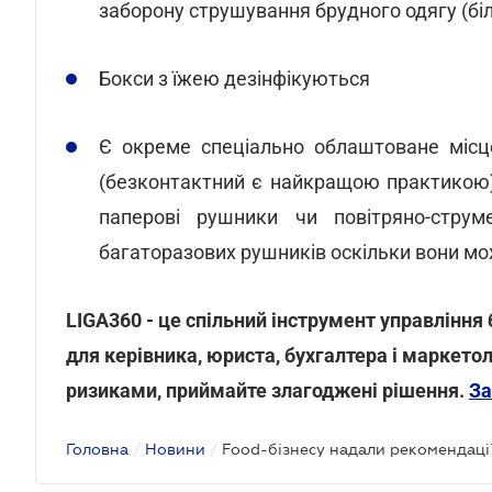
заборону струшування брудного одягу (бі
Бокси з їжею дезінфікуються
Є окреме спеціально облаштоване місц
(безконтактний є найкращою практикою)
паперові рушники чи повітряно-струм
багаторазових рушників оскільки вони мо
LIGA360 - це спільний інструмент управління 
для керівника, юриста, бухгалтера і маркетол
ризиками, приймайте злагоджені рішення.
За
Головна
/
Новини
/